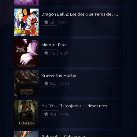
Dragon Ball Z: Los dos Guerreros del Futuro Gohan y Trunks
10
1993
Miedo – Fear
7.9
1996
Kraven the Hunter
8.1
2024
60 FPS – El Conjuro 4: Últimos ritos
8.3
2025
Gatúbela – Catwoman