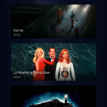
Karma
2025
La Muerte le Sienta Bien
1992
720p HD