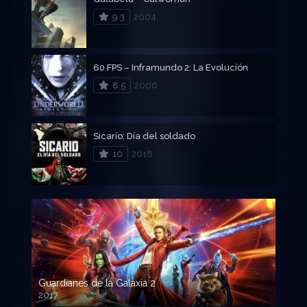
9.3
2004
60 FPS – Inframundo 2: La Evolución
8.5
2006
Sicario: Día del soldado
10
2018
Guardianes de la Galaxia 2
2017
720p HD