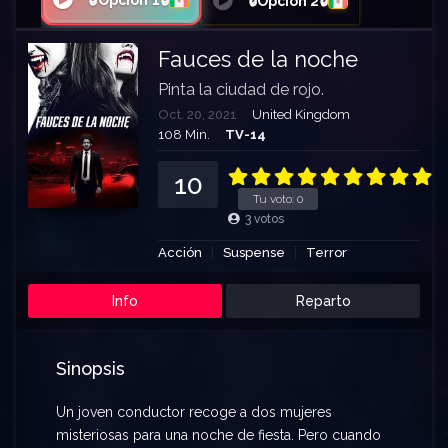
🔒Opción 1🔒
🔒Opción 2🔒
Fauces de la noche
Pinta la ciudad de rojo.
Oct. 20, 2021
United Kingdom
108 Min.
TV-14
10
Tu voto:
0
3
votos
Acción
Suspense
Terror
Info
Reparto
Sinopsis
Un joven conductor recoge a dos mujeres
misteriosas para una noche de fiesta. Pero cuando