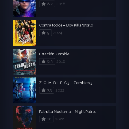
8.2
2018
Contra todos – Boy Kills World
9
2024
Estación Zombie
8.3
2016
Z-O-M-B-I-E-S 3 – Zombies 3
7.3
2022
Patrulla Nocturna – Night Patrol
10
2026