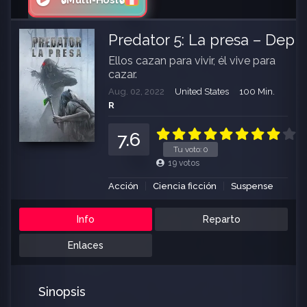
🔒Multi-Host🔒
Predator 5: La presa – Depr
Ellos cazan para vivir, él vive para
cazar.
Aug. 02, 2022
United States
100 Min.
R
7.6
Tu voto:
0
19
votos
Acción
Ciencia ficción
Suspense
Info
Reparto
Enlaces
Sinopsis