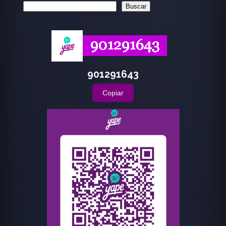
Buscar
901291643
Copiar