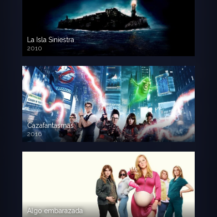
La Isla Siniestra
2010
720p HD
Cazafantasmas
2016
720p HD
Algo embarazada