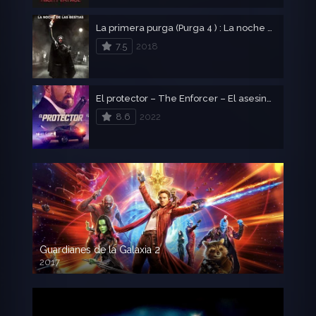
La primera purga (Purga 4 ) : La noche de las bestias
7.5
2018
El protector – The Enforcer – El asesino perfecto
8.6
2022
Guardianes de la Galaxia 2
2017
720p HD