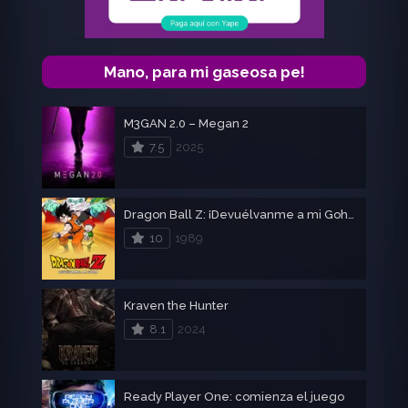
Mano, para mi gaseosa pe!
M3GAN 2.0 – Megan 2
7.5
2025
Dragon Ball Z: ¡Devuélvanme a mi Gohan!
10
1989
Kraven the Hunter
8.1
2024
Ready Player One: comienza el juego