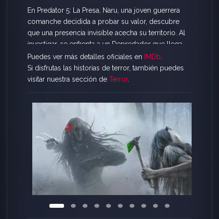
En Predator 5: La Presa, Naru, una joven guerrera
comanche decidida a probar su valor, descubre
que una presencia invisible acecha su territorio. Al
investigar, se enfrenta a un Depredador que llega
para cazar a los más fuertes. Naru usa su astucia,
Puedes ver más detalles oficiales en
IMDb
.
conocimiento del entorno y habilidades de
Si disfrutas las historias de terror, también puedes
supervivencia para enfrentar a una criatura mucho
visitar nuestra sección de
Terror
.
más avanzada, iniciando una lucha intensa donde
solo el más inteligente puede sobrevivir.