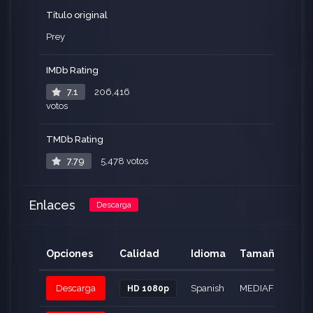
Título original
Prey
IMDb Rating
7.1
206,416
votos
TMDb Rating
7.79
5,478 votos
Enlaces
Descarga
Opciones
Calidad
Idioma
Tamaño
Descarga
Spanish
MEDIAFIRE - 2.3 
HD 1080p