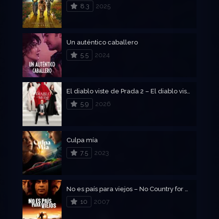
8.3
2025
Un auténtico caballero
5.5
2024
El diablo viste de Prada 2 – El diablo viste a la moda 2
5.9
2026
Culpa mía
7.5
2023
No es país para viejos – No Country for Old Men (2007)
10
2007