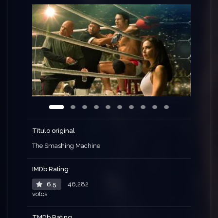
Título original
The Smashing Machine
IMDb Rating
6.5
46,282
votos
TMDb Rating