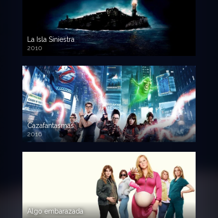
La Isla Siniestra
2010
720p HD
Cazafantasmas
2016
720p HD
Algo embarazada