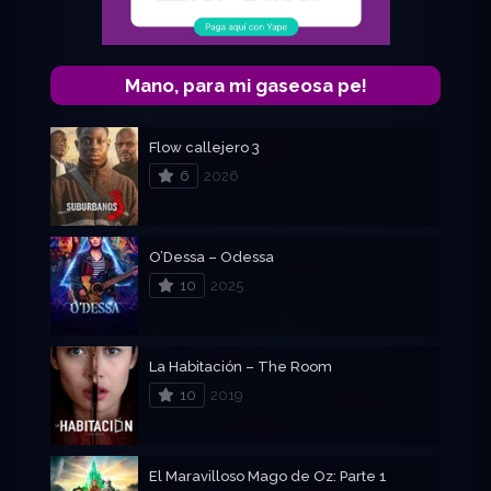
Mano, para mi gaseosa pe!
Flow callejero 3
6
2026
O’Dessa – Odessa
10
2025
La Habitación – The Room
10
2019
El Maravilloso Mago de Oz: Parte 1