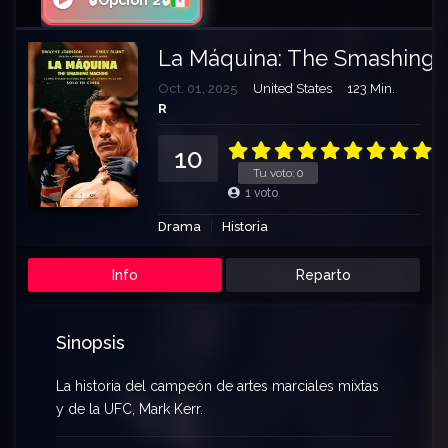
🔒Opción 2🔒
La Máquina: The Smashing 
Oct. 01, 2025
United States
123 Min.
R
10
Tu voto:
0
1
voto
Drama
Historia
Info
Reparto
Sinopsis
La historia del campeón de artes marciales mixtas
y de la UFC, Mark Kerr.