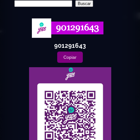
Buscar
901291643
Copiar