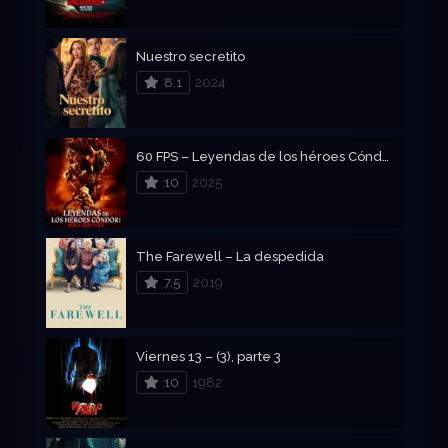
Nuestro secretito
8.1
2024
60 FPS – Leyendas de los héroes Cóndor: Los valientes
10
2025
The Farewell – La despedida
7.5
2019
Viernes 13 – (3), parte 3
10
1982