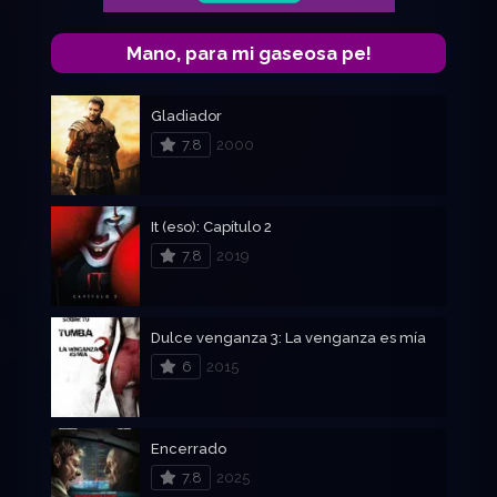
Mano, para mi gaseosa pe!
Gladiador
7.8
2000
It (eso): Capítulo 2
7.8
2019
Dulce venganza 3: La venganza es mía
6
2015
Encerrado
7.8
2025