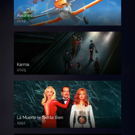
Aviones
2013
720 HD
Karma
2025
La Muerte le Sienta Bien
1992
720p HD