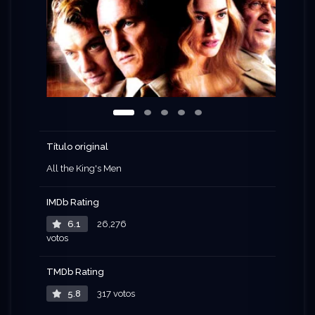
Título original
All the King's Men
IMDb Rating
6.1
26,276
votos
TMDb Rating
5.8
317 votos