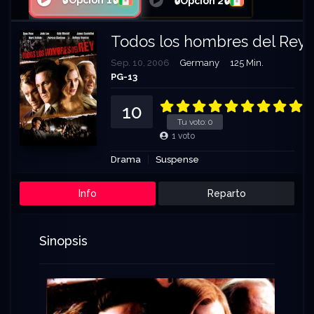
🔒Opción 1🔒
🔒Opción 2🔒
Todos los hombres del Rey –
Sep. 10, 2006
Germany
125 Min.
PG-13
10
Tu voto:
0
1
voto
Drama
Suspense
Info
Reparto
Sinopsis