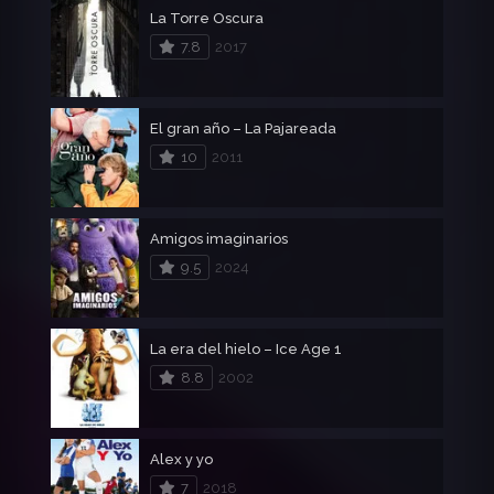
La Torre Oscura
7.8
2017
El gran año – La Pajareada
10
2011
Amigos imaginarios
9.5
2024
La era del hielo – Ice Age 1
8.8
2002
Alex y yo
7
2018