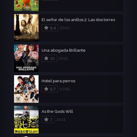
El señor de los anillos 2: Las dos torres
9.4
2002
Una abogada Brillante
10
2025
Hotel para perros
9.7
2009
As the Gods Will
7
2014