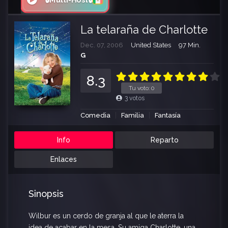
🔒Multi-Host🔒
La telaraña de Charlotte
Dec. 07, 2006
United States
97 Min.
G
8.3
Tu voto:
0
3
votos
Comedia
Familia
Fantasía
Info
Reparto
Enlaces
Sinopsis
Wilbur es un cerdo de granja al que le aterra la
idea de acabar en la mesa. Su amiga Charlotte, una