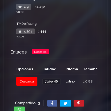
4.9
64,438
votos
TMDb Rating
5.291
1,444
votos
Enlaces
Descarga
Opciones
Calidad
Idioma
Tamaño
Clic
Descarga
Latino
1.6 GB
163
720p HD
Compartido
3