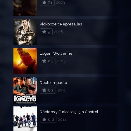
7.1
2023
Kickboxer: Represalias
9
2018
Logan: Wolverine
8.3
2017
Doble impacto
8.2
1991
Rápidos y Furiosos 5: 5in Control
6.8
2011