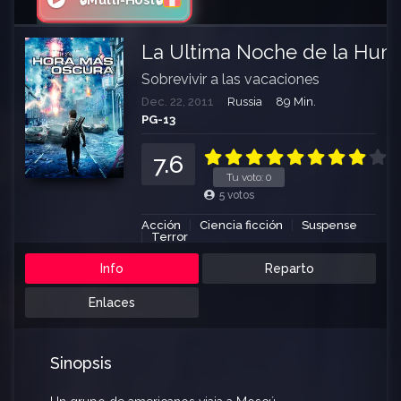
🔒Multi-Host🔒
La Ultima Noche de la Hum
Sobrevivir a las vacaciones
Dec. 22, 2011
Russia
89 Min.
PG-13
7.6
Tu voto:
0
5
votos
Acción
Ciencia ficción
Suspense
Terror
Info
Reparto
Enlaces
Sinopsis