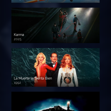
720 HD
Karma
2025
La Muerte le Sienta Bien
1992
720p HD