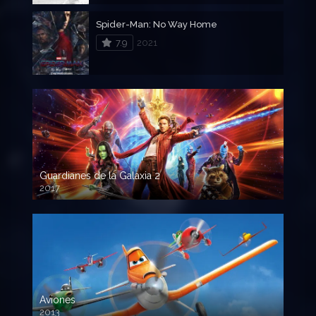
Spider-Man: No Way Home
7.9
2021
Guardianes de la Galaxia 2
2017
720p HD
Aviones
2013