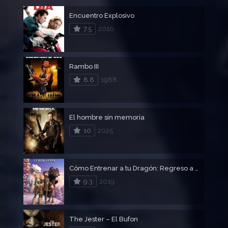
Encuentro Explosivo
7.5
2010
Rambo III
8.8
1988
El hombre sin memoria
10
2025
Cómo Entrenar a tu Dragón: Regreso a Casa
9.3
2019
The Jester – El Bufon