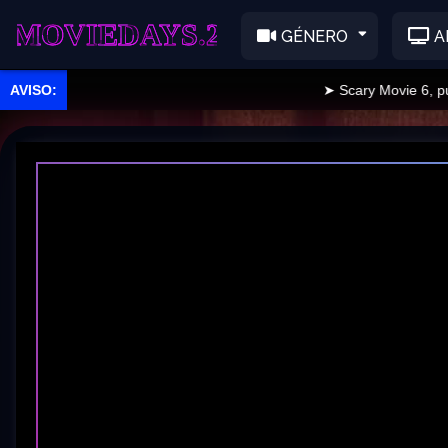
EDAYS.2
GÉNERO
A
➤ Scary Movie 6, public