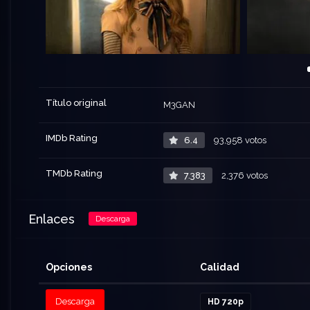
Título original
M3GAN
IMDb Rating
6.4
93,958 votos
TMDb Rating
7.383
2,376 votos
Enlaces
Descarga
Opciones
Calidad
Descarga
HD 720p