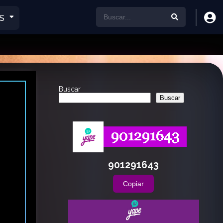
S
Buscar
Buscar
901291643
Copiar