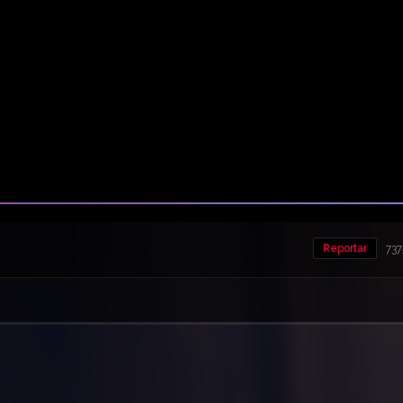
Reportar
737