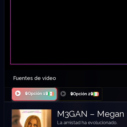
Fuentes de vídeo
🔒Opción 1🔒
🔒Opción 2🔒
M3GAN – Megan
La amistad ha evolucionado.