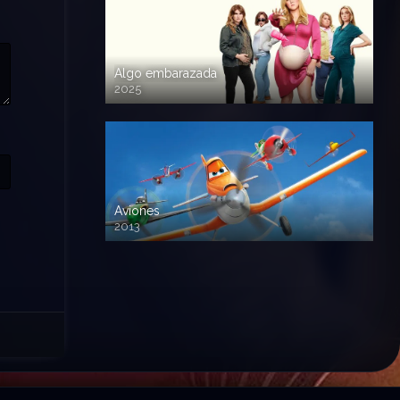
Algo embarazada
2025
720p HD
Aviones
2013
720 HD