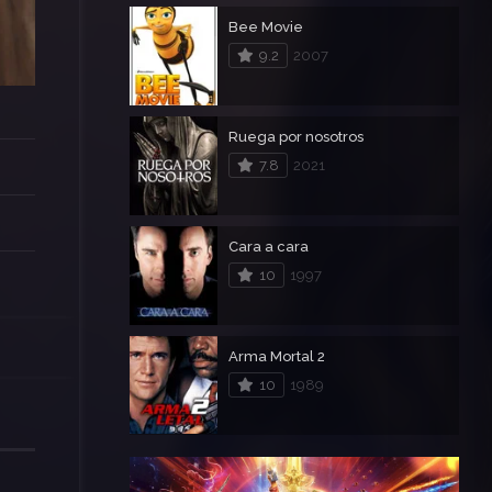
Bee Movie
9.2
2007
Ruega por nosotros
7.8
2021
Cara a cara
10
1997
Arma Mortal 2
10
1989