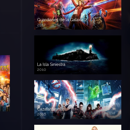
Guardianes de la Galaxia 2
2017
720p HD
La Isla Siniestra
2010
720p HD
Cazafantasmas
2016
720p HD