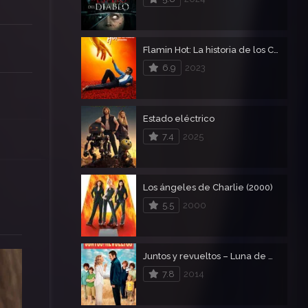
Flamin Hot: La historia de los Cheetos picantes
6.9
2023
Estado eléctrico
7.4
2025
Los ángeles de Charlie (2000)
5.5
2000
Juntos y revueltos – Luna de miel en familia
7.8
2014