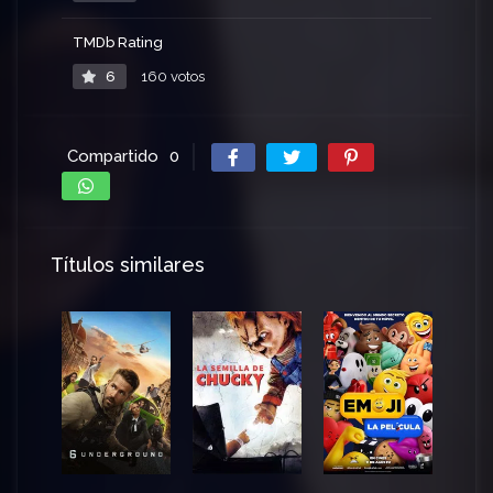
TMDb Rating
6
160 votos
Compartido
0
Títulos similares