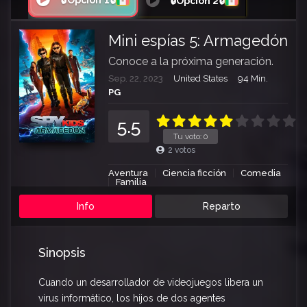
🔒Opción 1🔒
🔒Opción 2🔒
Mini espías 5: Armagedón
Conoce a la próxima generación.
Sep. 22, 2023
United States
94 Min.
PG
5.5
Tu voto:
0
2
votos
Aventura
Ciencia ficción
Comedia
Familia
Info
Reparto
Sinopsis
Cuando un desarrollador de videojuegos libera un
virus informático, los hijos de dos agentes