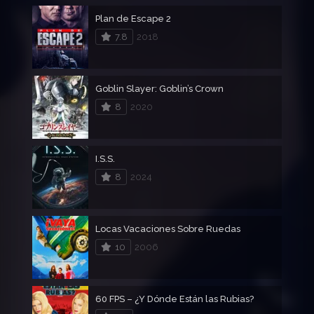
Plan de Escape 2
7.8
2018
Goblin Slayer: Goblin’s Crown
8
2020
I.S.S.
8
2024
Locas Vacaciones Sobre Ruedas
10
2006
60 FPS – ¿Y Dónde Están las Rubias?