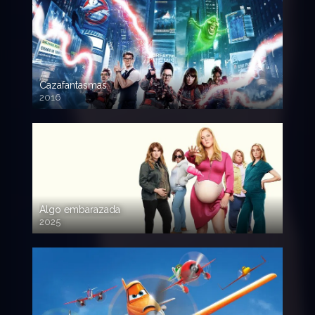
Cazafantasmas
2016
720p HD
Algo embarazada
2025
720p HD