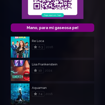
Mano, para mi gaseosa pe!
Re Loca
8.3
2018
Lisa Frankenstein
10
2024
Aquaman
7.4
2018