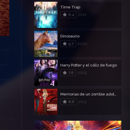
Time Trap
8.4
2017
Dinosaurio
9.7
2000
Harry Potter y el cáliz de fuego
7.8
2005
Memorias de un zombie adolescente
8.8
2013