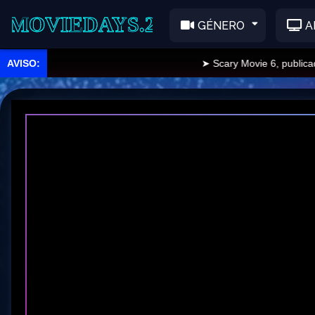
EDAYS.2
GÉNERO
A
➤ Scary Movie 6, publicado.