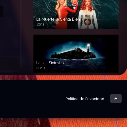
La Muerte le Sienta Bien
1992
720p HD
La Isla Siniestra
2010
720p HD
Política de Privacidad