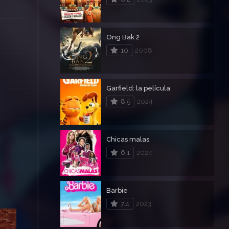
Ong Bak 2
10
2008
Garfield: la película
8.5
2024
Chicas malas
6.1
2024
Barbie
7.4
2023