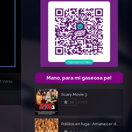
Mano, para mi gaseosa pe!
 Vistas
Scary Movie 3
10
2003
Pollitos en fuga : Amanecer de los nuggets (Chicken run)
6.2
2023