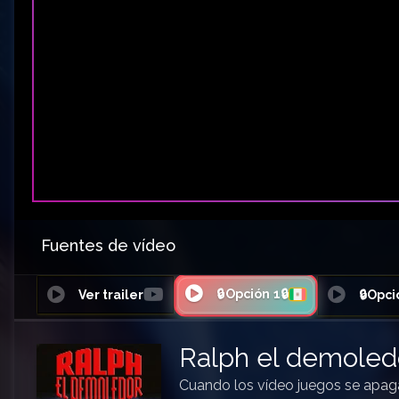
Fuentes de vídeo
🔒Opción 1🔒
Ver trailer
🔒Opci
Ralph el demoled
Cuando los vídeo juegos se apag