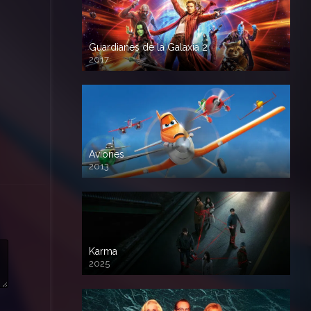
Guardianes de la Galaxia 2
2017
720p HD
Aviones
2013
720 HD
Karma
2025