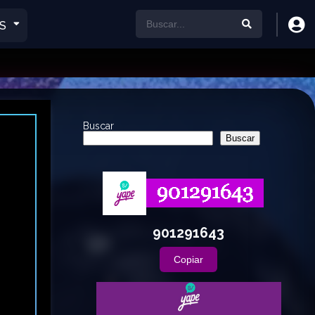
S
Buscar
Buscar
901291643
Copiar