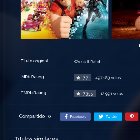
Título original
Wreck-It Ralph
IMDb Rating
7.7
497,183 votos
TMDb Rating
7.355
12,991 votos
Compartido
0
Facebook
Twitter
Títulos similares