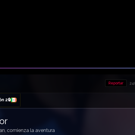
Reportar
248
ón 2🔒
or
an, comienza la aventura