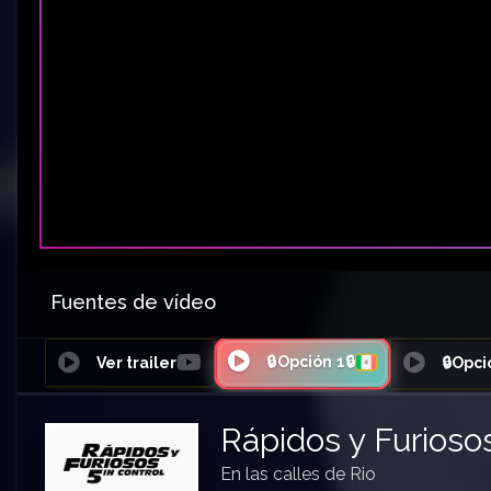
Fuentes de vídeo
🔒Opción 1🔒
Ver trailer
🔒Opci
Rápidos y Furiosos
En las calles de Rio