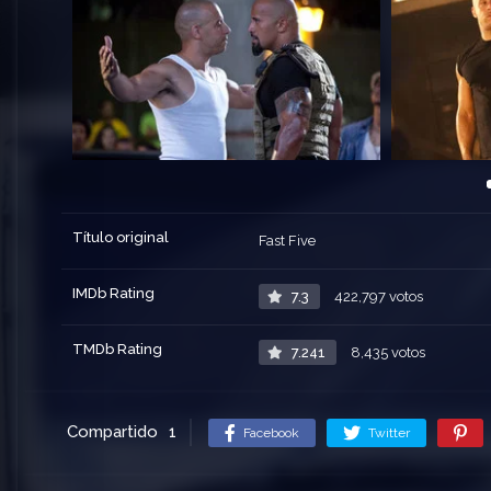
Título original
Fast Five
IMDb Rating
7.3
422,797 votos
TMDb Rating
7.241
8,435 votos
Compartido
1
Facebook
Twitter