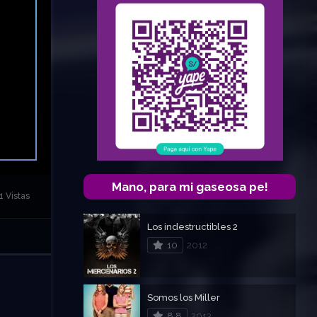
Mano, para mi gaseosa pe!
1 Vistas
Los indestructibles 2
10
2012
Somos los Miller
8.8
2013