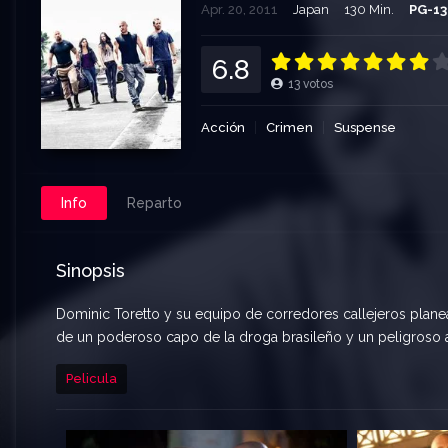
Apr. 20, 2011
Japan
130 Min.
PG-13
6.8
13
votos
Acción
Crimen
Suspense
Info
Reparto
Sinopsis
Dominic Toretto y su equipo de corredores callejeros planea
de un poderoso capo de la droga brasileño y un peligroso a
Pelicula