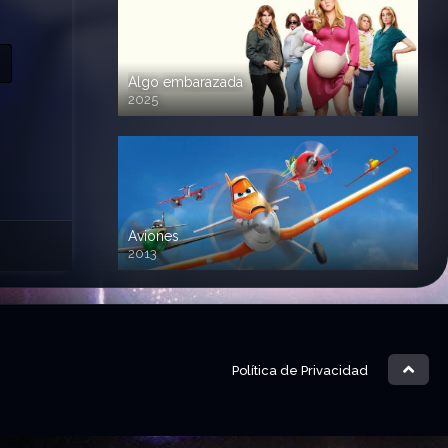
Algo embarazada
2025
720p HD
Aviones
2013
720 HD
Política de Privacidad