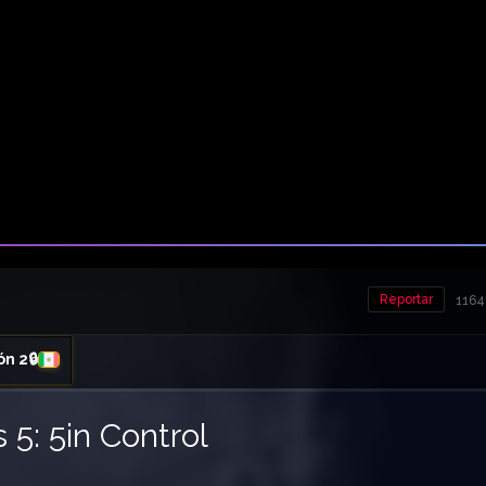
Reportar
1164
ón 2🔒
 5: 5in Control