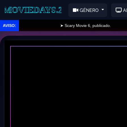
EDAYS.2
GÉNERO
A
➤ Scary Movie 6, publicado.