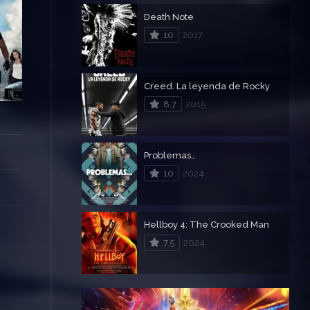
Death Note
10
2017
Creed. La leyenda de Rocky
8.7
2015
Problemas…
10
2024
Hellboy 4: The Crooked Man
7.5
2024