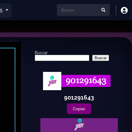
S
Buscar
Buscar
901291643
Copiar