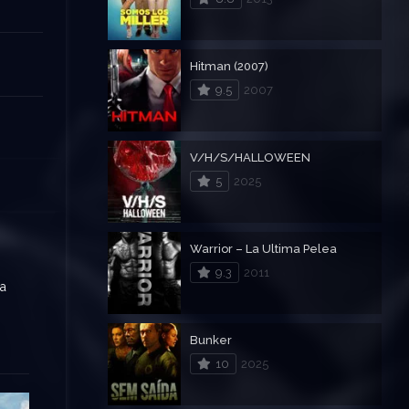
Hitman (2007)
9.5
2007
V/H/S/HALLOWEEN
5
2025
Warrior – La Ultima Pelea
9.3
2011
ra
Bunker
10
2025