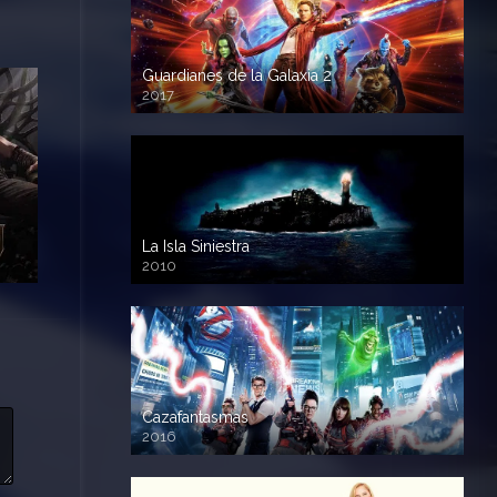
Guardianes de la Galaxia 2
2017
720p HD
La Isla Siniestra
2010
720p HD
Cazafantasmas
2016
720p HD