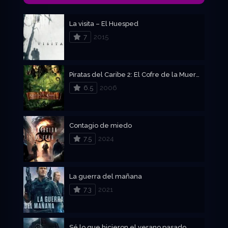
La visita – El Huesped
7
2015
Piratas del Caribe 2: El Cofre de la Muerte
6.5
2006
Contagio de miedo
7.5
2024
La guerra del mañana
7.3
2021
Sé lo que hicieron el verano pasado