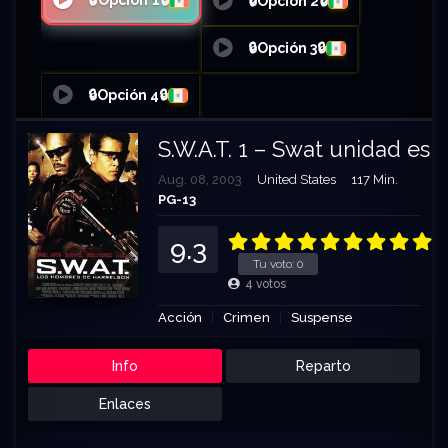
🔒Opción 1🔒
🔒Opción 2🔒
🔒Opción 3🔒
🔒Opción 4🔒
S.W.A.T. 1 – Swat unidad esp
Aug. 08, 2003
United States
117 Min.
PG-13
9.3
Tu voto:
0
4
votos
Acción
Crimen
Suspense
Info
Reparto
Enlaces