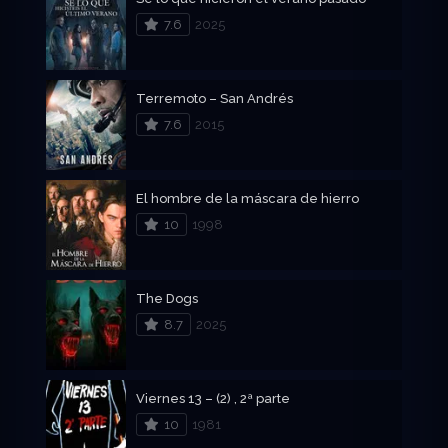
7.6
2025
Terremoto – San Andrés
7.6
2015
El hombre de la máscara de hierro
10
1998
The Dogs
8.7
2025
Viernes 13 – (2) , 2ª parte
10
1981