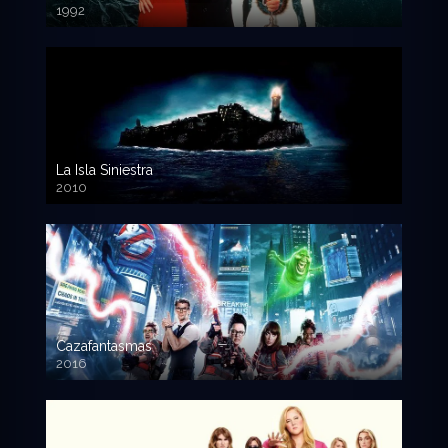
1992
720p HD
La Isla Siniestra
2010
720p HD
Cazafantasmas
2016
720p HD