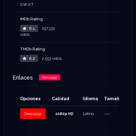
S.W.A.T.
IMDb Rating
6.1
157,332
votos
TMDb Rating
6.2
2,553 votos
Enlaces
Descarga
Opciones
Calidad
Idioma
Tamaño
Cli
Descarga
Latino
----
87
1080p HD