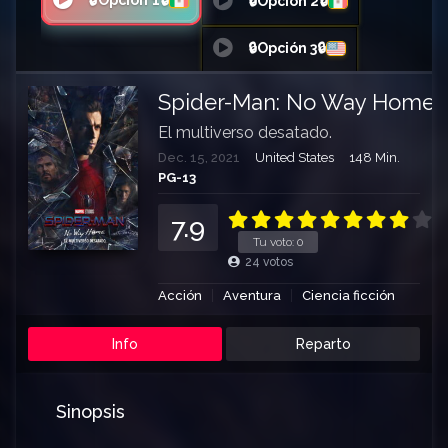
🔒Opción 1🔒
🔒Opción 2🔒
🔒Opción 3🔒
Spider-Man: No Way Home
El multiverso desatado.
Dec. 15, 2021
United States
148 Min.
PG-13
7.9
Tu voto:
0
24
votos
Acción
Aventura
Ciencia ficción
Info
Reparto
Sinopsis