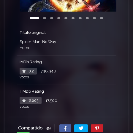
Título original
Spider-Man: No Way
Home
IMDb Rating
8.2
798,948
votos
TMDb Rating
8.003
17,500
votos
Compartido
39