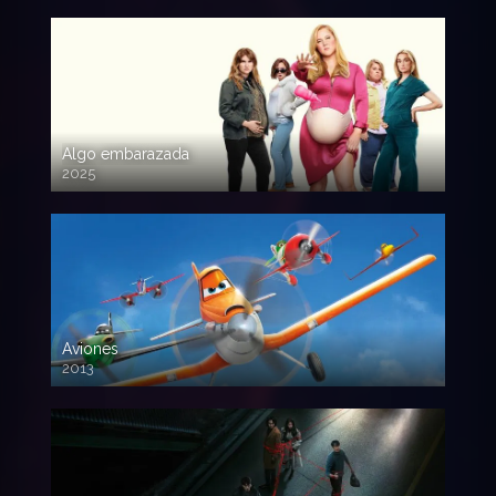
Algo embarazada
2025
720p HD
Aviones
2013
720 HD