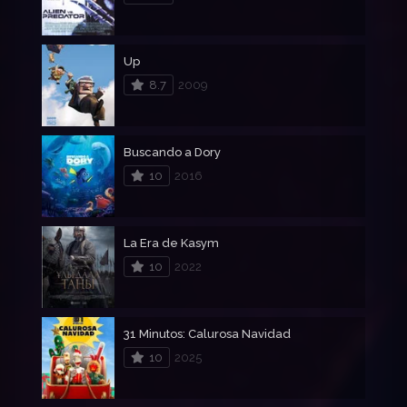
Up
8.7
2009
Buscando a Dory
10
2016
La Era de Kasym
10
2022
31 Minutos: Calurosa Navidad
10
2025