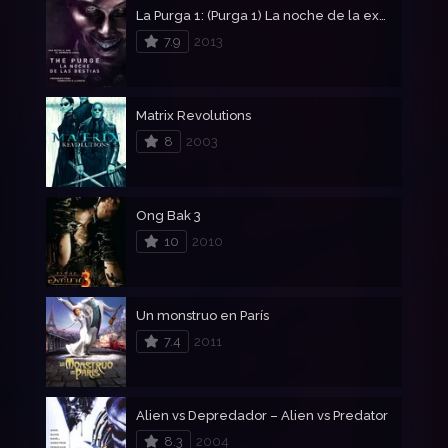
La Purga 1: (Purga 1) La noche de la expancion
7.9
2013
Matrix Revolutions
8
2003
Ong Bak 3
10
2010
Un monstruo en París
7.4
2011
Alien vs Depredador – Alien vs Predator
8.3
2004