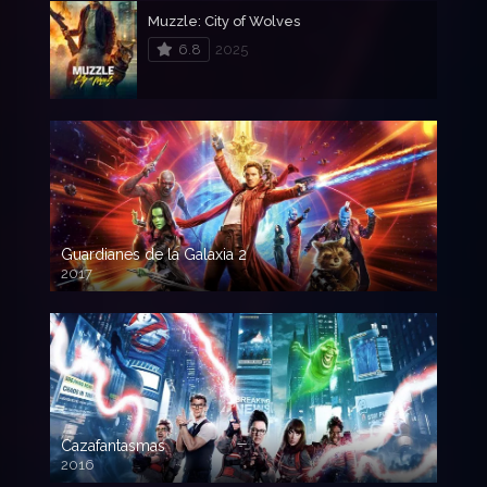
Muzzle: City of Wolves
6.8
2025
Guardianes de la Galaxia 2
2017
720p HD
Cazafantasmas
2016
720p HD