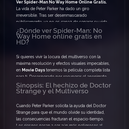
Ver Spider-Man No Way Home Online Gratis.
La vida de Peter Parker ha dado un giro
irreversible. Tras ser desenmascarado
públicamente, ya no es capaz de separar su vida
normal como estudiante de los enormes y letales
¿Dónde ver Spider-Man: No
Way Home online gratis en
riesgos que conlleva ser un superhéroe. Prepárate
HD?
para
Ver Spider-Man No Way Home Online
Gratis
y acompaña a nuestro amigable vecino en
su aventura más grande y peligrosa hasta la fecha.
Si quieres vivir la locura del multiverso con la
máxima resolución y efectos visuales impecables,
en
Movie Days
tenemos la película completa lista
para ti. Desesperado por recuperar el anonimato,
Peter acude a pedir ayuda, pero el hechizo sale
Sinopsis: El hechizo de Doctor
Strange y el Multiverso
mal. Te ofrecemos la oportunidad de
Ver Spider-
Man No Way Home Online Gratis
en alta
definición, con servidores optimizados para que
Cuando Peter Parker solicita la ayuda del Doctor
disfrutes de cada épico momento sin
Strange para que el mundo olvide su identidad,
interrupciones.
las consecuencias fracturan el espacio-tiempo.
Los riesgos pasan a ser aún más peligrosos al