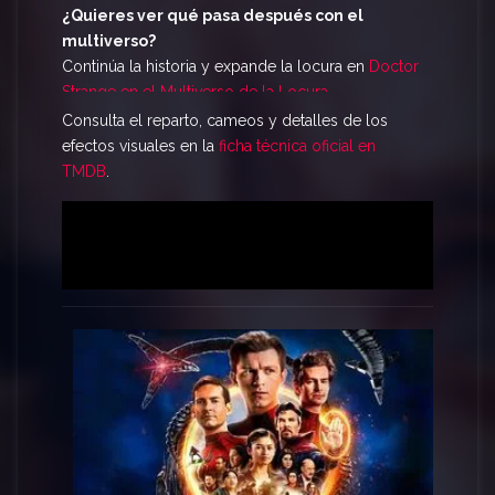
atraer a villanos de otras realidades. Al
Ver
¿Quieres ver qué pasa después con el
Spider-Man No Way Home Online Gratis
, serás
multiverso?
testigo de una batalla épica que obligará a Peter a
Continúa la historia y expande la locura en
Doctor
descubrir lo que realmente significa ser Spider-
Strange en el Multiverso de la Locura
.
Man y el peso de sus decisiones. Una obra
Consulta el reparto, cameos y detalles de los
maestra del MCU que no te puedes perder.
efectos visuales en la
ficha técnica oficial en
TMDB
.