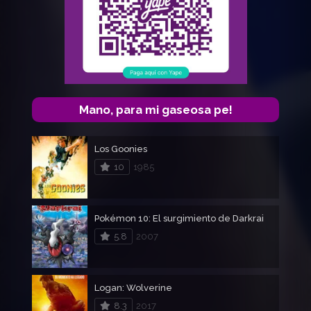
Mano, para mi gaseosa pe!
Los Goonies
10
1985
Pokémon 10: El surgimiento de Darkrai
5.8
2007
Logan: Wolverine
8.3
2017