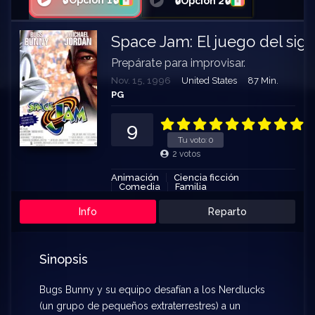
🔒Opción 1🔒
🔒Opción 2🔒
Space Jam: El juego del sigl
Prepárate para improvisar.
Nov. 15, 1996
United States
87 Min.
PG
9
Tu voto:
0
2
votos
Animación
Ciencia ficción
Comedia
Familia
Info
Reparto
Sinopsis
Bugs Bunny y su equipo desafían a los Nerdlucks
(un grupo de pequeños extraterrestres) a un