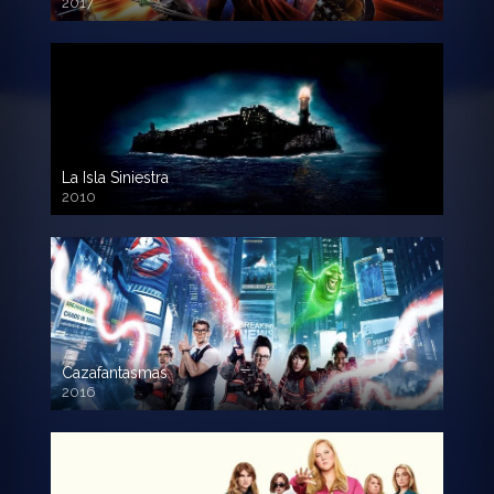
2017
720p HD
La Isla Siniestra
2010
720p HD
Cazafantasmas
2016
720p HD