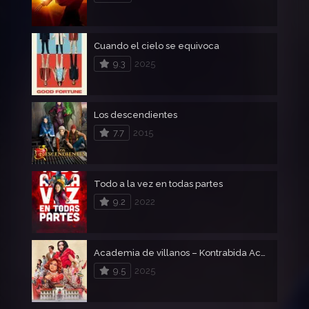
Cuando el cielo se equivoca
9.3
2025
Los descendientes
7.7
2015
Todo a la vez en todas partes
9.2
2022
Academia de villanos – Kontrabida Academy
9.5
2025