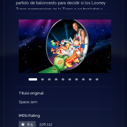
partido de baloncesto para decidir si los Looney
Tunes permanecen en la Tierra o se trasladan a
una lejana galaxia para trabajar en un parque de
atracciones de Montaña Tontolandia. Los
Nerdlucks cuentan con una poderosa arma
secreta que los hace superiores: se han
apoderado de las mejores cualidades de las
estrellas de la NBA. Pero también los Looney
poseen un arma secreta: ¡Michael Jordan!.
Título original
Space Jam
IMDb Rating
6.5
226,112