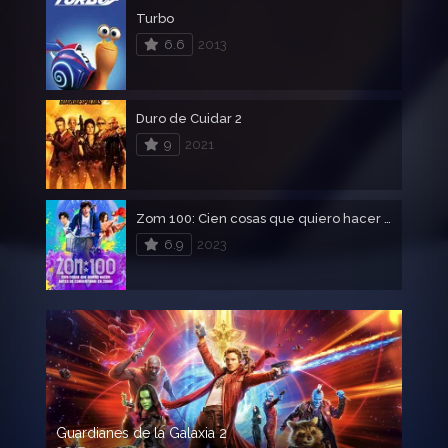
Turbo
6.6
2013
Duro de Cuidar 2
9
2021
Zom 100: Cien cosas que quiero hacer antes de convertirme en zombi
6.9
2023
Guardianes de la Galaxia 2