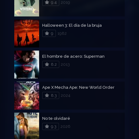
9.4
2019
Halloween 3: El día de la bruja
9
1982
El hombre de acero: Superman
8.2
2013
Ape X Mecha Ape: New World Order
8.3
2024
No te olvidaré
9.3
2026