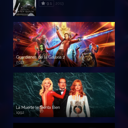
9.1
2013
Guardianes de la Galaxia 2
2017
720p HD
La Muerte le Sienta Bien
1992
720p HD