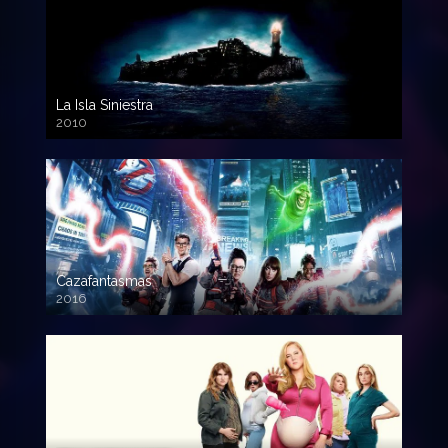
La Isla Siniestra
2010
720p HD
Cazafantasmas
2016
720p HD