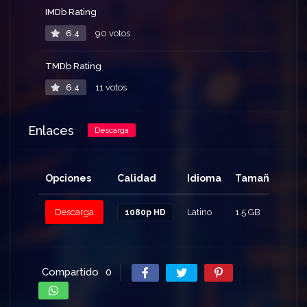
IMDb Rating
6.4
90 votos
TMDb Rating
6.4
11 votos
Enlaces
Descarga
Opciones
Calidad
Idioma
Tamaño
Cli
Descarga
Latino
1.5 GB
95
1080p HD
Compartido
0