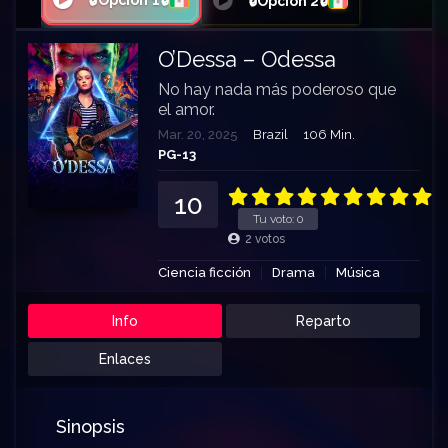
🔒Opción 1🔒
🔒Opción 2🔒
O’Dessa – Odessa
No hay nada más poderoso que
el amor.
Mar. 20, 2025
Brazil
106 Min.
PG-13
10
Tu voto:
0
2
votos
Ciencia ficción
Drama
Música
Info
Reparto
Enlaces
Sinopsis