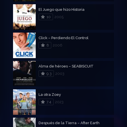
El Juego que hizo Historia
10
2005
Click – Perdiendo El Control
8
2006
Alma de héroes – SEABISCUIT
9.3
2003
La otra Zoey
7.4
2023
Después de la Tierra – After Earth