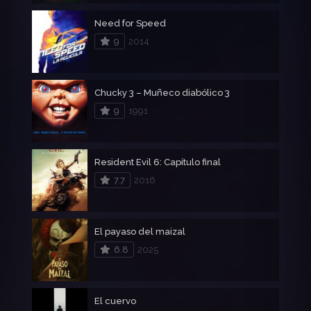
Need for Speed
9
2014
Chucky 3 – Muñeco diabólico 3
9
1991
Resident Evil 6: Capítulo final
7.7
2016
El payaso del maizal
6.8
2025
El cuervo