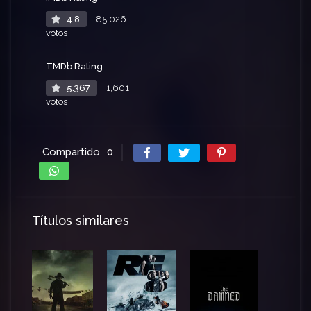
4.8
85,026
votos
TMDb Rating
5.367
1,601
votos
Compartido
0
Títulos similares