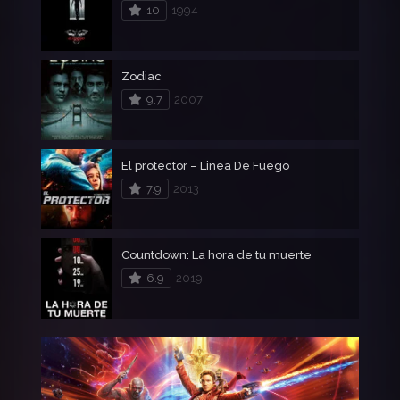
10
1994
Zodiac
9.7
2007
El protector – Linea De Fuego
7.9
2013
Countdown: La hora de tu muerte
6.9
2019