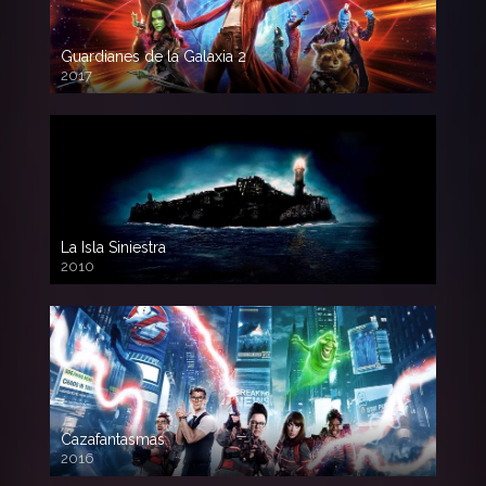
Guardianes de la Galaxia 2
2017
720p HD
La Isla Siniestra
2010
720p HD
Cazafantasmas
2016
720p HD