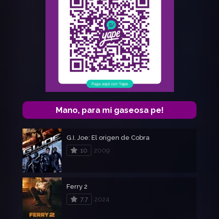
Mano, para mi gaseosa pe!
G.I. Joe: El origen de Cobra
10
2009
Ferry 2
7.7
2024