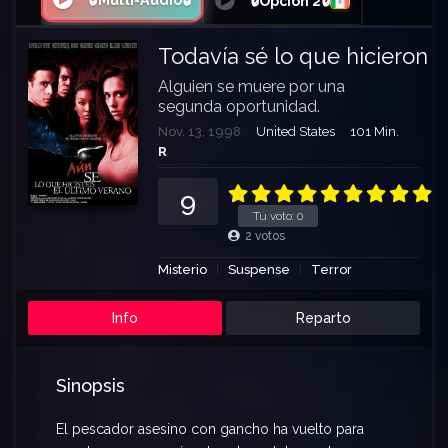
🔒Multi-Audio🔒
🔒Opción 2🔒
Todavía sé lo que hicieron 
Alguien se muere por una
segunda oportunidad.
Nov. 13, 1998
United States
101 Min.
R
9
Tu voto:
0
2
votos
Misterio
Suspense
Terror
Info
Reparto
Sinopsis
El pescador asesino con gancho ha vuelto para