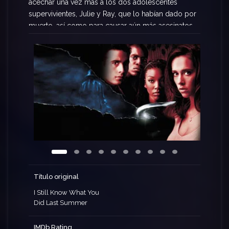
acechar una vez más a los dos adolescentes
supervivientes, Julie y Ray, que lo habían dado por
muerto, así como para causar aún más asesinatos
y caos, esta vez en un elegante centro turístico de
la isla.
Título original
I Still Know What You
Did Last Summer
IMDb Rating