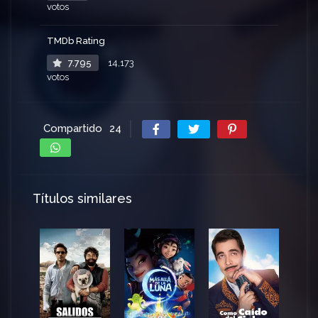
votos
TMDb Rating
7.795
14,173
votos
Compartido
24
Títulos similares