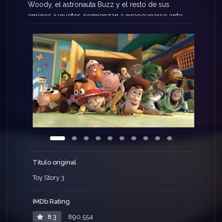
Woody, el astronauta Buzz y el resto de sus
amigos juguetes comienzan a preocuparse ante
su incierto futuro. Efectivamente todos acaban en
una guardería, donde por ejemplo la muñeca
Barbie conocerá al guapo Ken. Esta reunión de
nuestros amigos con otros nuevos juguetes no
será sino el inicio de un montón de trepidantes y
divertidas aventuras.
Título original
Toy Story 3
IMDb Rating
8.3
890,554