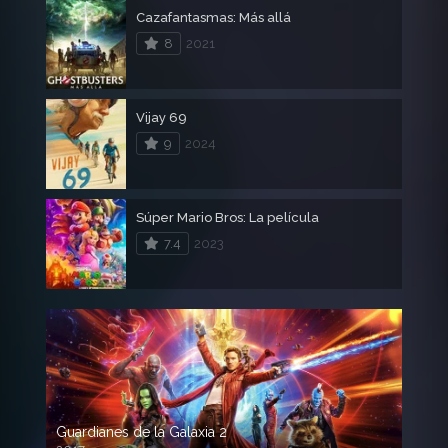
Cazafantasmas: Más allá
8
2021
Vijay 69
9
2024
Súper Mario Bros: La película
7.4
2023
Guardianes de la Galaxia 2