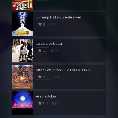
Jumanji 2: El siguiente nivel
9
2019
La vida es bella
10
1997
Attack on Titan: EL ATAQUE FINAL
8.5
2024
Aracnofobia
8.5
1990