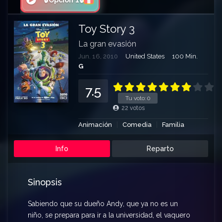
🔒Opción 1🔒
Toy Story 3
La gran evasión
Jun. 16, 2010
United States
100 Min.
G
7.5
Tu voto:
0
22
votos
Animación
Comedia
Familia
Info
Reparto
Sinopsis
Sabiendo que su dueño Andy, que ya no es un
niño, se prepara para ir a la universidad, el vaquero