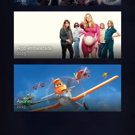
2016
720p HD
Algo embarazada
2025
720p HD
Aviones
2013
720 HD