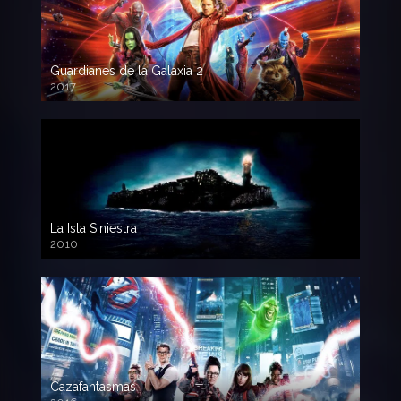
Guardianes de la Galaxia 2
2017
720p HD
La Isla Siniestra
2010
720p HD
Cazafantasmas