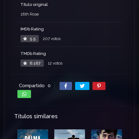
Título original
18th Rose
IMDb Rating
5.5
207 votos
TMDb Rating
6.167
12 votos
Compartido
0
Títulos similares