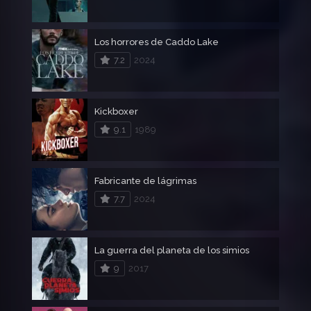
Los horrores de Caddo Lake
7.2
2024
Kickboxer
9.1
1989
Fabricante de lágrimas
7.7
2024
La guerra del planeta de los simios
9
2017