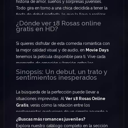
historia de amor, sueños y sorpresas juveniles.
Todo gira en torno a una chica decidida a tener la
fiesta de debut perfecta, lo que la lleva a realizar
un trato inusual con un compañero solitario de su
¿Dónde ver 18 Rosas online
gratis en HD?
clase. Prepárate para
Ver 18 Rosas Online Gratis
y descubre cómo un plan cuidadosamente
trazado puede desmoronarse cuando el corazón
Si quieres disfrutar de esta comedia romántica con
toma el control.
la mejor calidad visual y de audio, en
Movie Days
tenemos la película disponible para ti. Vive cada
momento de emoción y tensión entre los
protagonistas con una resolución impecable. Te
Sinopsis: Un debut, un trato y
sentimientos inesperados
ofrecemos la oportunidad de
Ver 18 Rosas
Online Gratis
en alta definición, con servidores
rápidos para que nada interrumpa tu experiencia
La búsqueda de la perfección puede llevar a
cinematográfica.
situaciones imprevistas. Al
Ver 18 Rosas Online
Gratis
, verás cómo la relación entre los
protagonistas evoluciona de un simple acuerdo a
algo mucho más profundo. Lo que comenzó
¿Buscas más romances juveniles?
como una estrategia para lograr el debut soñado
Explora nuestro catálogo completo en la sección