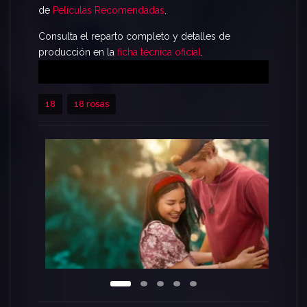
se convierte en un viaje de autodescubrimiento
de
Películas Recomendadas
.
donde los sentimientos inesperados amenazan
Consulta el reparto completo y detalles de
con destruir los planes originales, pero quizás,
producción en la
ficha técnica oficial
.
para crear algo mucho mejor.
18
18 rosas