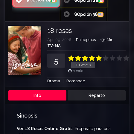
🔒Opción 1🔒
🔒Opción 2🔒
🔒Opción 3🔒
18 rosas
Apr. 09, 2026
Philippines
131 Min.
TV-MA
5
Tu voto:
0
1
voto
Drama
Romance
Info
Reparto
Sinopsis
Ver 18 Rosas Online Gratis.
Prepárate para una