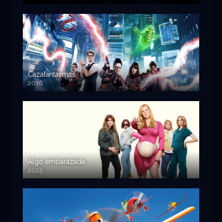
720p HD
Cazafantasmas
2016
720p HD
Algo embarazada
2025
720p HD