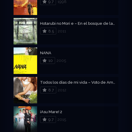
9.7
1998
Hotarubi no Mori e – En el bosque de la luz de las luciérnagas
8.5
2011
NANA
10
2005
Todos los días de mi vida – Voto de Amor
8.7
2012
¡Asu Mare! 2
9.7
2015