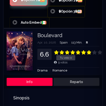
🔒Opción 1🔒
🔒Opción 2🔒
🔒Opción 3🔒
Auto Embed
Boulevard
Apr. 10, 2026
Spain
113 Min.
R
6.6
Tu voto:
0
9
votos
Drama
Romance
Info
Reparto
Sinopsis