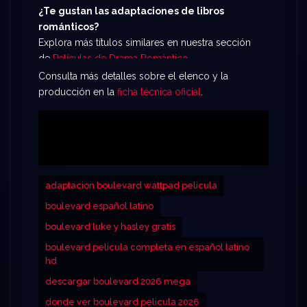
testigo de cómo ambos intentan navegar entre las
¿Te gustan las adaptaciones de libros
sombras y los demonios personales. No te
románticos?
pierdas esta adaptación inolvidable. Prepárate para
Explora más títulos similares en nuestra sección
ver Boulevard sin cortes
y descubre si el amor
de
Películas de Drama Romántico
.
es suficiente para salvarlos de su propia tragedia.
Consulta más detalles sobre el elenco y la
producción en la
ficha técnica oficial
.
adaptacion boulevard wattpad pelicula
boulevard español latino
boulevard luke y hasley gratis
boulevard pelicula completa en español latino
hd
descargar boulevard 2026 mega
donde ver boulevard pelicula 2026