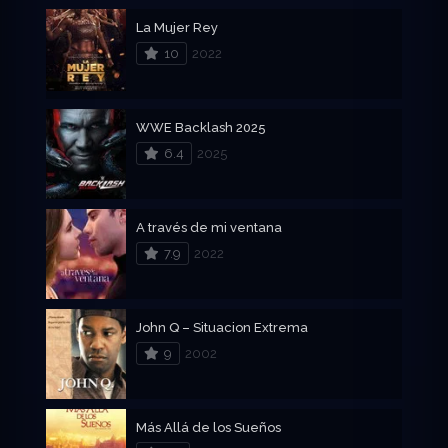
La Mujer Rey
10
2022
WWE Backlash 2025
6.4
2025
A través de mi ventana
7.9
2022
John Q – Situacion Extrema
9
2002
Más Allá de los Sueños