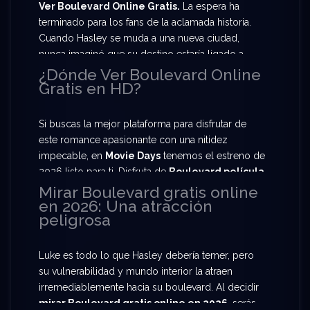
Ver Boulevard Online Gratis.
La espera ha
terminado para los fans de la aclamada historia.
Cuando Hasley se muda a una nueva ciudad,
nunca imaginó que su destino estaría ligado a
Luke, un joven marcado por un pasado trágico y
¿Dónde Ver Boulevard Online
Gratis en HD?
una naturaleza peligrosa. Prepárate para
Ver
Boulevard Online Gratis
y vive la intensidad de
un amor que desafía todas las advertencias.
Si buscas la mejor plataforma para disfrutar de
este romance apasionante con una nitidez
impecable, en
Movie Days
tenemos el estreno de
2026 listo para ti. Disfruta de
Boulevard película
completa HD
y déjate atrapar por la química
Mirar Boulevard gratis online
en 2026: Una atracción
entre Luke y Hasley. Te ofrecemos la oportunidad
peligrosa
de disfrutar de
Boulevard en español latino
con servidores de alta velocidad para que la
emoción no se detenga.
Luke es todo lo que Hasley debería temer, pero
su vulnerabilidad y mundo interior la atraen
irremediablemente hacia su boulevard. Al decidir
mirar Boulevard gratis online en 2026
, serás