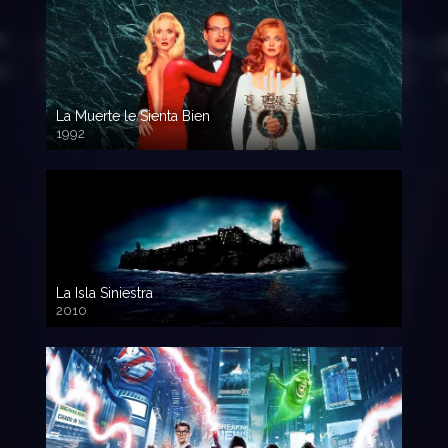
La Muerte le Sienta Bien
1992
720p HD
La Isla Siniestra
2010
720p HD