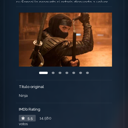
su Sensei le pregunta si estaría dispuesto a volver
a Nueva York para proteger la legendaria Yoroi
Bitsu, un arcón blindado que contiene las armas
de los últimos Ninja Koga.
Título original
Ninja
IMDb Rating
5.5
14,580
votos