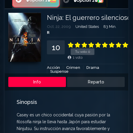
🔒Opción 1🔒
🔒Opción 2🔒
Ninja: El guerrero silencioso
Oct. 22, 2009
United States
83 Min.
R
10
Tu voto:
0
1
voto
Acción
Crimen
Drama
Suspense
Info
Reparto
Sinopsis
Casey es un chico occidental cuya pasión por la
filosofía ninja le lleva hasta Japón para estudiar
Ninjutsu. Su instrucción avanza favorablemente y