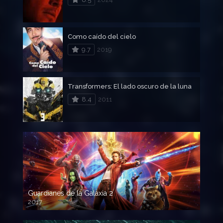
Como caído del cielo
9.7
2019
Transformers: El lado oscuro de la luna
8.4
2011
Guardianes de la Galaxia 2
2017
720p HD