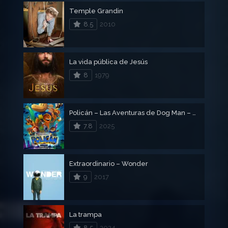
Temple Grandin
8.5
2010
La vida pública de Jesús
8
1979
Policán – Las Aventuras de Dog Man – DogMan
7.8
2025
Extraordinario – Wonder
9
2017
La trampa
8.5
2024