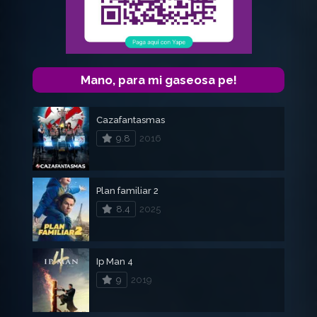
Mano, para mi gaseosa pe!
Cazafantasmas
9.8
2016
Plan familiar 2
8.4
2025
Ip Man 4
9
2019