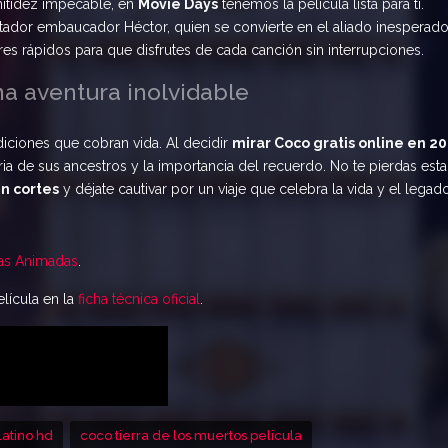
 nitidez impecable, en
Movie Days
tenemos la película lista para ti.
ador embaucador Héctor, quien se convierte en el aliado inesperad
es rápidos para que disfrutes de cada canción sin interrupciones.
na aventura inolvidable
adiciones que cobran vida. Al decidir
mirar Coco gratis online en 2
a de sus ancestros y la importancia del recuerdo. No te pierdas esta
in cortes
y déjate cautivar por un viaje que celebra la vida y el legad
las Animadas
.
elícula en la
ficha técnica oficial
.
latino hd
coco tierra de los muertos pelicula