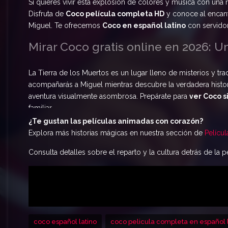
Si quieres vivir esta explosión de colores y música con una
Disfruta de
Coco película completa HD
y conoce al encant
Miguel. Te ofrecemos
Coco en español latino
con servidor
Mirar Coco gratis online en 2026: U
La Tierra de los Muertos es un lugar lleno de misterios y tr
acompañarás a Miguel mientras descubre la verdadera histori
aventura visualmente asombrosa. Prepárate para
ver Coco s
familiar.
¿Te gustan las películas animadas con corazón?
Explora más historias mágicas en nuestra sección de
Pelícu
Consulta detalles sobre el reparto y la cultura detrás de la p
coco español latino
coco pelicula completa en español 