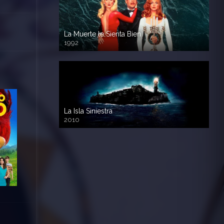
La Muerte le Sienta Bien
1992
720p HD
La Isla Siniestra
2010
720p HD