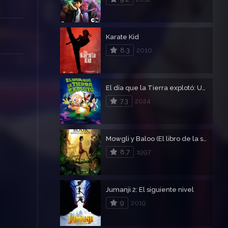
Karate Kid
8.3
2010
El día que la Tierra explotó: Una película de Looney Tunes
7.3
2024
Mowgli y Baloo (El libro de la selva 2)
8.7
1997
Jumanji 2: El siguiente nivel
9
2019