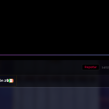
Reportar
14025
ón 2🔒