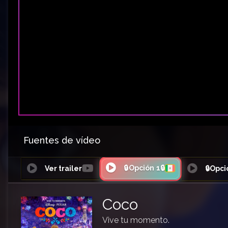
Fuentes de vídeo
🔒Opción 1🔒
Ver trailer
🔒Opci
Coco
Vive tu momento.