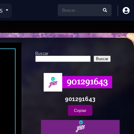
S
Buscar
Buscar
901291643
Copiar