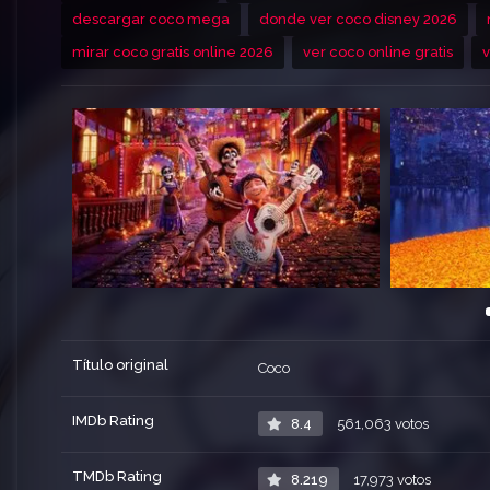
descargar coco mega
donde ver coco disney 2026
mirar coco gratis online 2026
ver coco online gratis
v
Título original
Coco
IMDb Rating
8.4
561,063 votos
TMDb Rating
8.219
17,973 votos