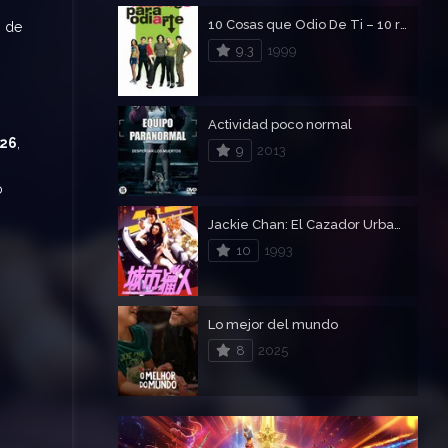
10 Cosas que Odio De Ti – 10 razones para odiarte (dies)
o de
9.3
1999
Actividad poco normal
026
,
9
2013
o
Jackie Chan: El Cazador Urbano – Cazador Citadino
10
1993
Lo mejor del mundo
8
2025