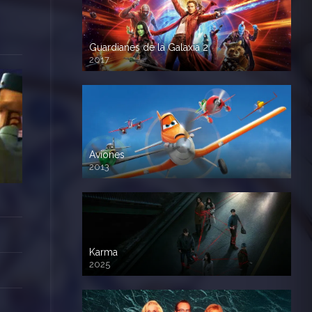
Guardianes de la Galaxia 2
2017
720p HD
Aviones
2013
720 HD
Karma
2025