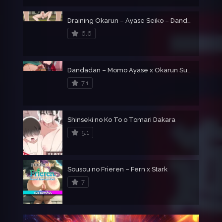
Draining Okarun – Ayase Seiko – Dandadan
6.6
Dandadan – Momo Ayase x Okarun Sub Español [Hentai]
7.1
Shinseki no Ko To o Tomari Dakara
5.1
Sousou no Frieren – Fern x Stark
7