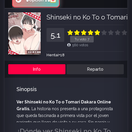
🔒Opción 2🔒
Shinseki no Ko To o Tomari 
5.1
Tu voto:
7
560
votos
Hentai+18
Info
Reparto
Sinopsis
Ver Shinseki no Ko To o Tomari Dakara Online
Gratis.
La historia nos presenta a una protagonista
que queda fascinada a primera vista por el joven
pariente que llega de visita a su casa. Sin pareja y
con un deseo insaciable, ella no duda en cruzar la
¿Dónde ver Shinseki no Ko To