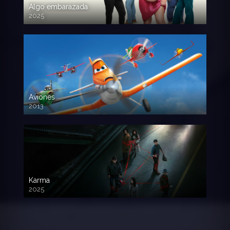
Algo embarazada
2025
720p HD
Aviones
2013
720 HD
Karma
2025