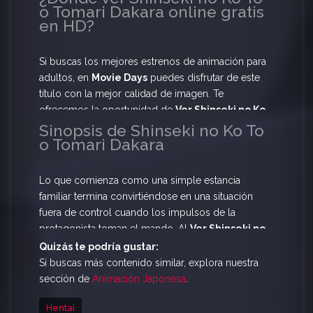
o Tomari Dakara online gratis
línea de lo prohibido. Prepárate para
Ver Shinseki
en HD?
no Ko To o Tomari Dakara Online Gratis
y
descubre cómo se desarrolla este intenso
encuentro.
Si buscas los mejores estrenos de animación para
adultos, en
Movie Days
puedes disfrutar de este
título con la mejor calidad de imagen. Te
ofrecemos la oportunidad de
Ver Shinseki no Ko
To o Tomari Dakara Online Gratis
sin censura y
Sinopsis de Shinseki no Ko To
o Tomari Dakara
con una velocidad de carga optimizada, para que
no te pierdas ni un solo detalle de esta picante
historia.
Lo que comienza como una simple estancia
familiar termina convirtiéndose en una situación
fuera de control cuando los impulsos de la
protagonista toman el mando. Al
Ver Shinseki no
Ko To o Tomari Dakara Online Gratis
, serás
Quizás te podría gustar:
testigo de una trama donde el deseo no conoce
Si buscas más contenido similar, explora nuestra
límites y la tentación está en cada rincón de la
sección de
Animación Japonesa
.
casa. Una obra cargada de escenas explícitas que
Hentai
ahora tienes disponible en streaming de alta