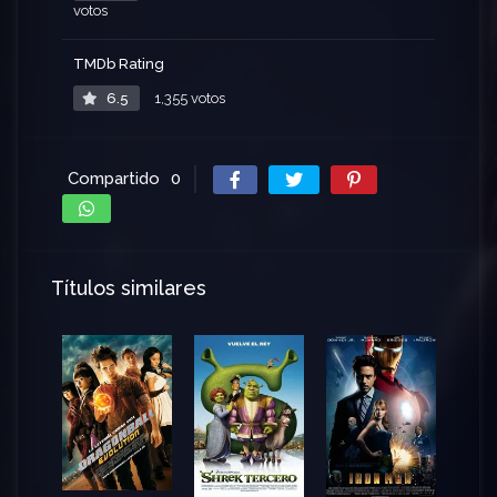
votos
TMDb Rating
6.5
1,355 votos
Compartido
0
Títulos similares