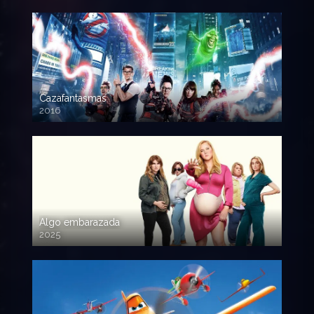
Cazafantasmas
2016
720p HD
Algo embarazada
2025
720p HD