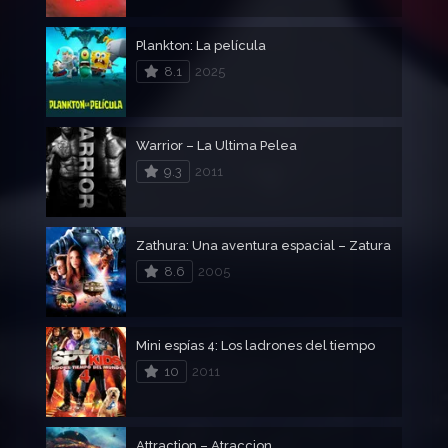
Plankton: La película
8.1
2025
Warrior – La Ultima Pelea
9.3
2011
Zathura: Una aventura espacial – Zatura
8.6
2005
Mini espías 4: Los ladrones del tiempo
10
2011
Attraction – Atraccion