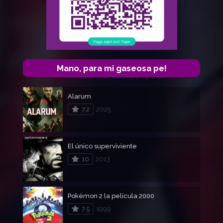
Mano, para mi gaseosa pe!
Alarum
7.2
2025
El único superviviente
10
2013
Pokémon 2 la película 2000
7.5
1999