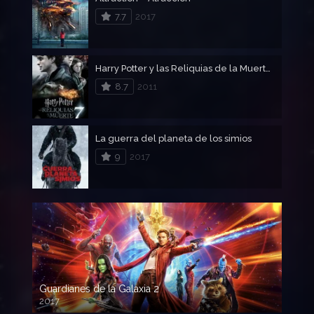
7.7
2017
Harry Potter y las Reliquias de la Muerte Parte 2
8.7
2011
La guerra del planeta de los simios
9
2017
Guardianes de la Galaxia 2
2017
720p HD