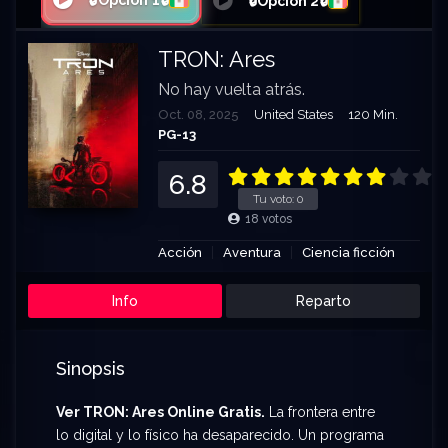
🔒Opción 1🔒
🔒Opción 2🔒
TRON: Ares
No hay vuelta atrás.
Oct. 08, 2025
United States
120 Min.
PG-13
6.8
Tu voto:
0
18
votos
Acción
Aventura
Ciencia ficción
Info
Reparto
Sinopsis
Ver TRON: Ares Online Gratis.
La frontera entre
lo digital y lo físico ha desaparecido. Un programa