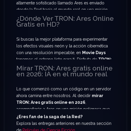
altamente sofisticado llamado Ares es enviado
desde la Red hacia el mundo real en una misión
de alto riesgo que cambiará el curso de la historia.
¿Dónde Ver TRON: Ares Online
Gratis en HD?
Prepárate para
Ver TRON: Ares Online Gratis
y
sé testigo del primer encuentro oficial de la
humanidad con seres de Inteligencia Artificial
Si buscas la mejor plataforma para experimentar
avanzada.
los efectos visuales neón y la acción cibernética
con una resolución impecable, en
Movie Days
tenemos el estreno listo para ti. Disfruta de
TRON:
Ares película completa HD
y sumérgete en una
Mirar TRON: Ares gratis online
en 2026: IA en el mundo real
atmósfera futurista sin precedentes. Te ofrecemos
la oportunidad de disfrutar de
TRON: Ares en
español latino
con servidores rápidos para que
Lo que comenzó como un código en un servidor
no te pierdas ni un segundo de esta odisea digital.
ahora camina entre nosotros. Al decidir
mirar
TRON: Ares gratis online en 2026
,
acompañarás a Ares en una misión peligrosa que
desafía las leyes de la realidad. Esta película
¿Eres fan de la saga de la Red?
marca un hito en la saga iniciada por Kevin Flynn.
Explora las entregas anteriores en nuestra sección
No te quedes fuera de la conversación. Prepárate
de
Películas de Ciencia Ficción
.