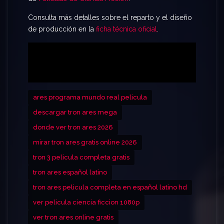
para
ver TRON: Ares sin cortes
y descubre si el
Consulta más detalles sobre el reparto y el diseño
mundo real está preparado para la llegada de los
de producción en la
ficha técnica oficial
.
programas.
ares programa mundo real pelicula
descargar tron ares mega
donde ver tron ares 2026
mirar tron ares gratis online 2026
tron 3 pelicula completa gratis
tron ares español latino
tron ares pelicula completa en español latino hd
ver pelicula ciencia ficcion 1080p
ver tron ares online gratis