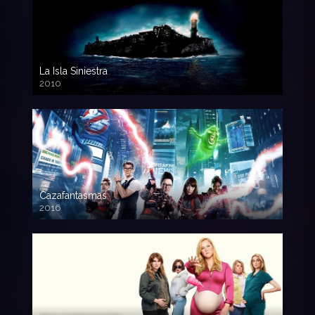
La Isla Siniestra
2010
720p HD
Cazafantasmas
2016
720p HD