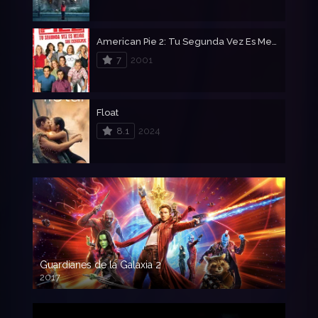
American Pie 2: Tu Segunda Vez Es Mejor
7
2001
Float
8.1
2024
Guardianes de la Galaxia 2
2017
720p HD