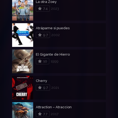
La otra Zoey
7.4
2023
Atrápame si puedes
9.7
2002
El Gigante de Hierro
10
1999
Cherry
9.7
2021
Attraction – Atraccion
7.7
2017