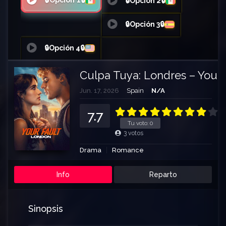
🔒Opción 1🔒
🔒Opción 2🔒
🔒Opción 3🔒
🔒Opción 4🔒
Culpa Tuya: Londres – Your 
Jun. 17, 2026
Spain
N/A
7.7
Tu voto:
0
3
votos
Drama
Romance
Info
Reparto
Sinopsis