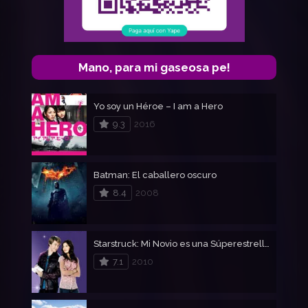
Mano, para mi gaseosa pe!
Yo soy un Héroe – I am a Hero
9.3
2016
Batman: El caballero oscuro
8.4
2008
Starstruck: Mi Novio es una Súperestrella
7.1
2010