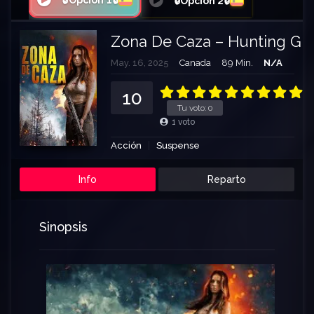
🔒Opción 1🔒
🔒Opción 2🔒
Zona De Caza – Hunting Gr
May. 16, 2025
Canada
89 Min.
N/A
10
Tu voto:
0
1
voto
Acción
Suspense
Info
Reparto
Sinopsis