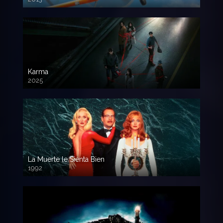
720 HD
Karma
2025
La Muerte le Sienta Bien
1992
720p HD