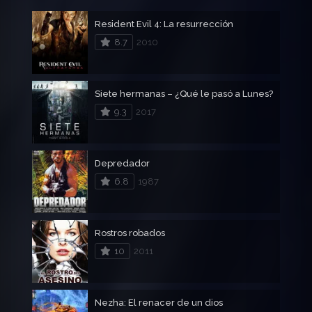
Resident Evil 4: La resurrección
8.7
2010
Siete hermanas – ¿Qué le pasó a Lunes?
9.3
2017
Depredador
6.8
1987
Rostros robados
10
2011
Nezha: El renacer de un dios