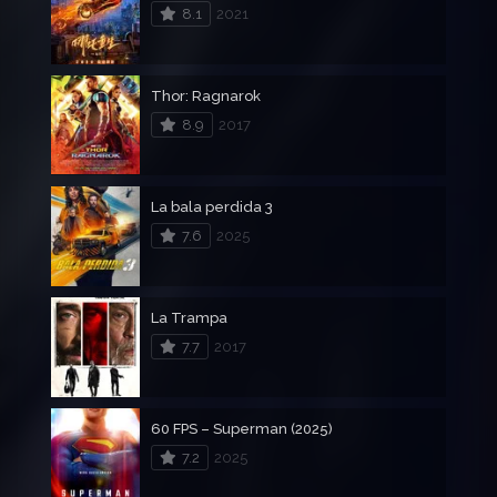
8.1
2021
Thor: Ragnarok
8.9
2017
La bala perdida 3
7.6
2025
La Trampa
7.7
2017
60 FPS – Superman (2025)
7.2
2025