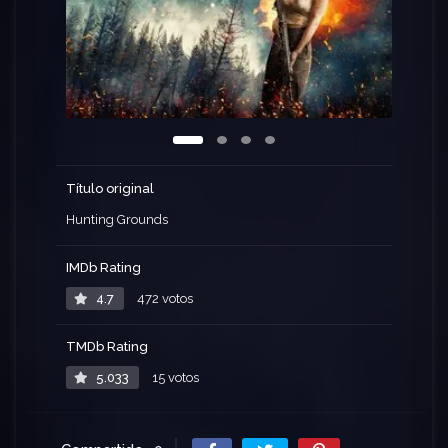
Título original
Hunting Grounds
IMDb Rating
4.7
472 votos
TMDb Rating
5.033
15 votos