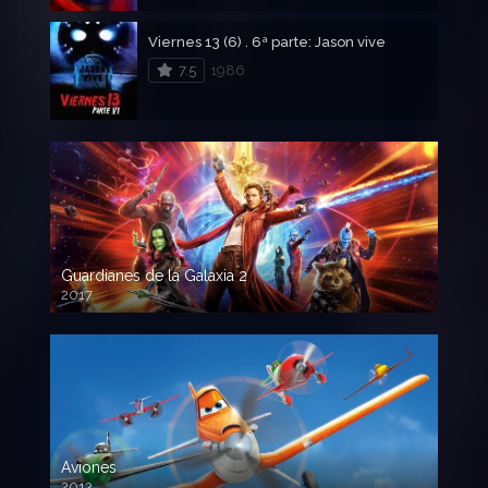
Viernes 13 (6) . 6ª parte: Jason vive
7.5
1986
Guardianes de la Galaxia 2
2017
720p HD
Aviones
2013