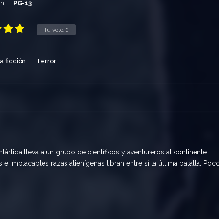
n.
PG-13
Tu voto:
0
a ficción
Terror
ártida lleva a un grupo de científicos y aventureros al continente
s e implacables razas alienígenas libran entre sí la última batalla. Poc