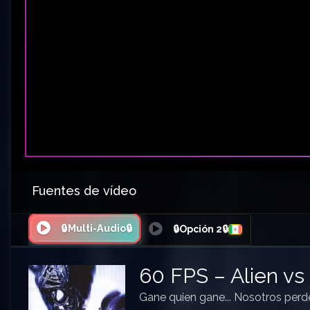
Fuentes de vídeo
🔒Multi-Audio🔒
🔒Opción 2🔒
60 FPS – Alien vs
Gane quien gane... Nosotros per