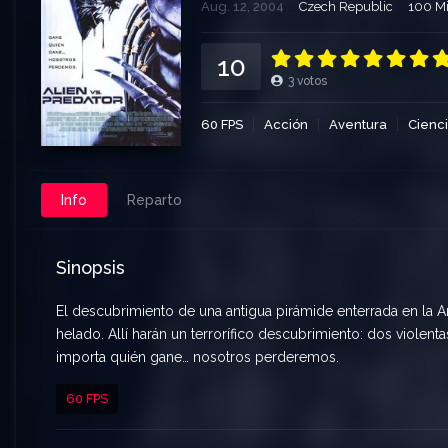
Aug. 12, 2004
Czech Republic
100 Mi
10
3
votos
60 FPS
Acción
Aventura
Cienci
Info
Reparto
Sinopsis
El descubrimiento de una antigua pirámide enterrada en la Ant
helado. Allí harán un terrorífico descubrimiento: dos violenta
importa quién gane… nosotros perderemos.
60 FPS