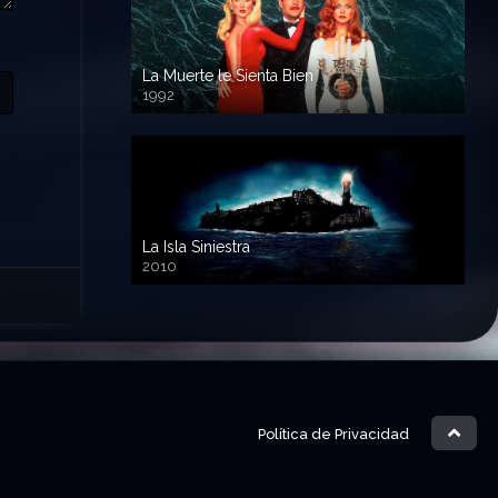
La Muerte le Sienta Bien
1992
720p HD
La Isla Siniestra
2010
720p HD
Política de Privacidad