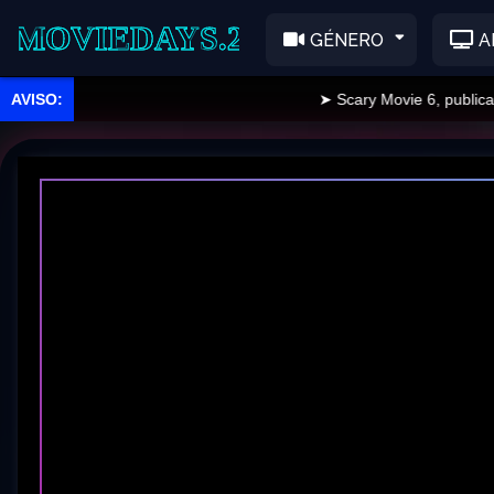
EDAYS.2
GÉNERO
A
➤ Scary Movie 6, publicado.