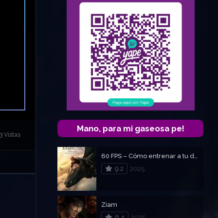
Mano, para mi gaseosa pe!
3 Vistas
60 FPS – Cómo entrenar a tu dragón 4
9.2
2025
Ziam
6.4
2025