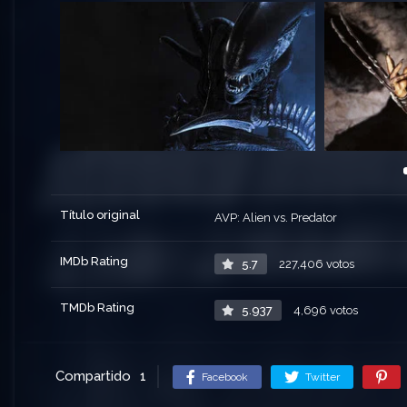
Título original
AVP: Alien vs. Predator
IMDb Rating
5.7
227,406 votos
TMDb Rating
5.937
4,696 votos
Compartido
1
Facebook
Twitter