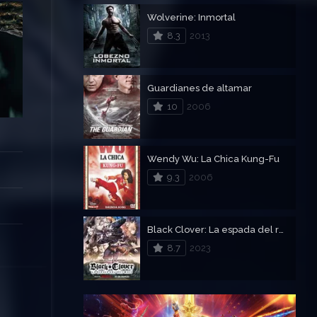
Wolverine: Inmortal
8.3
2013
Guardianes de altamar
10
2006
Wendy Wu: La Chica Kung-Fu
9.3
2006
Black Clover: La espada del rey mago
8.7
2023