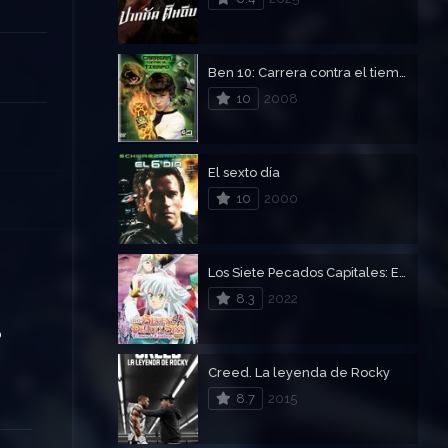
Ben 10: Carrera contra el tiempo
10
2008
El sexto día
10
2000
Los Siete Pecados Capitales: El rencor de Edimburgo – Parte 1 – The Seven Deadly Sins: El rencor de Edimburgo (Parte 1)
8.3
2022
o
Creed. La leyenda de Rocky
8.7
2015