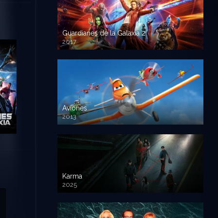
Guardianes de la Galaxia 2
2017
720p HD
Aviones
2013
720 HD
Karma
2025