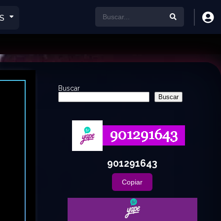
S
Buscar
Buscar
901291643
Copiar