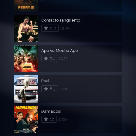
Contacto sangriento
8.8
1988
Ape vs. Mecha Ape
5.1
2023
Paul
8.3
2011
¡Armados!
10
2025