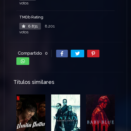
votos
TMDb Rating
6.831
8,201
votos
Compartido
0
Títulos similares