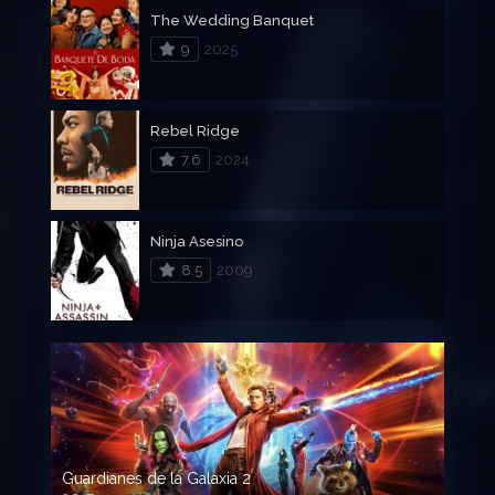
The Wedding Banquet
9
2025
Rebel Ridge
7.6
2024
Ninja Asesino
8.5
2009
Guardianes de la Galaxia 2