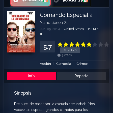
🔒Opción 1🔒
🔒Opción 2🔒
Comando Especial 2
Ya no tienen 21
Jun. 05, 2014
United States
112 Min.
R
5.7
Tu voto:
6
3
votos
Acción
Comedia
Crimen
Info
Reparto
Sinopsis
Después de pasar por la escuela secundaria (dos
veces), se esperan grandes cambios para los