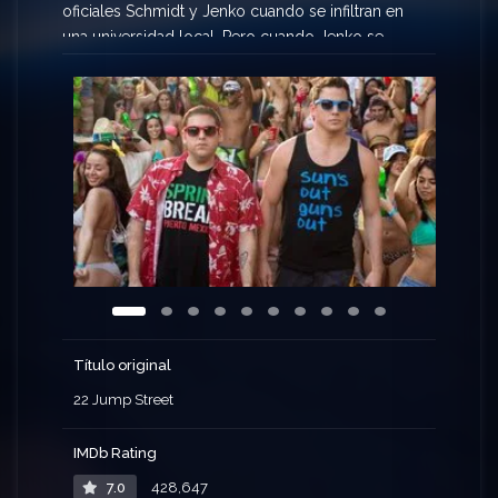
oficiales Schmidt y Jenko cuando se infiltran en
una universidad local. Pero cuando Jenko se
encuentra con un espíritu afín en el equipo de
fútbol, ​​y Schmidt se infiltra en la escena bohemia
del arte, comienzan a cuestionar su asociación.
Ahora no solo tienen que resolver el caso, tienen
que averiguar si pueden tener una relación
madura. Si estos dos adolescentes crecidos
pueden convertirse de estudiantes de primer año
en hombres de verdad, la universidad podría ser
lo mejor que les haya pasado.
Título original
22 Jump Street
IMDb Rating
7.0
428,647