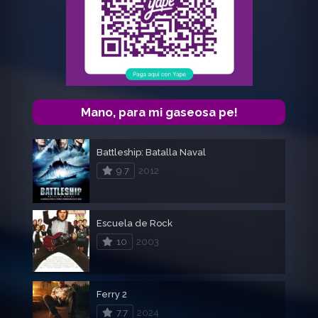
Mano, para mi gaseosa pe!
Battleship: Batalla Naval
9.7
2012
Escuela de Rock
10
2003
Ferry 2
7.7
2024