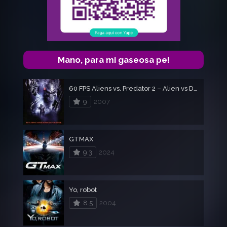
Mano, para mi gaseosa pe!
60 FPS Aliens vs. Predator 2 – Alien vs Depredador 2
9
2007
GTMAX
9.3
2024
Yo, robot
8.5
2004