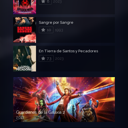
8
2023
Sangre por Sangre
10
1993
En Tierra de Santos y Pecadores
7.3
2023
Guardianes de la Galaxia 2
2017
720p HD