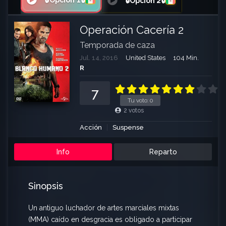
🔒Opción 1🔒
🔒Opción 2🔒
Operación Cacería 2
Temporada de caza
Jul. 14, 2016
United States
104 Min.
R
7
Tu voto:
0
2
votos
Acción
Suspense
Info
Reparto
Sinopsis
Un antiguo luchador de artes marciales mixtas
(MMA) caído en desgracia es obligado a participar