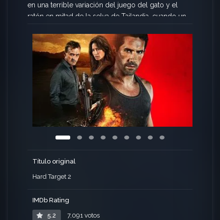
en una terrible variación del juego del gato y el
ratón en mitad de la selva de Tailandia, cuando un
grupo de mercenarios cazadores de hombres,
organizan partidas de caza para adinerados en
donde la pieza a conseguir es un trofeo mayor: un
hombre…
Título original
Hard Target 2
IMDb Rating
5.2
7,091 votos