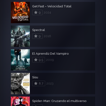
Get Fast – Velocidad Total
9
2024
Spectral
9
2016
El Aprendiz Del Vampiro
9.5
2009
Sisu
8.7
2023
Spider-Man: Cruzando el multiverso