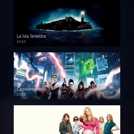
La Isla Siniestra
2010
720p HD
Cazafantasmas
2016
720p HD