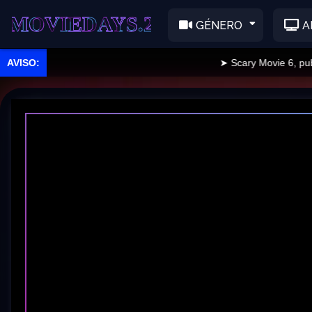
EDAYS.2
GÉNERO
A
➤ Scary Movie 6, publicad