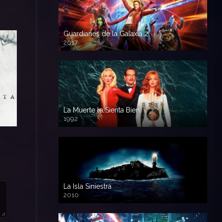
Guardianes de la Galaxia 2
2017
720p HD
La Muerte le Sienta Bien
1992
720p HD
La Isla Siniestra
2010
720p HD