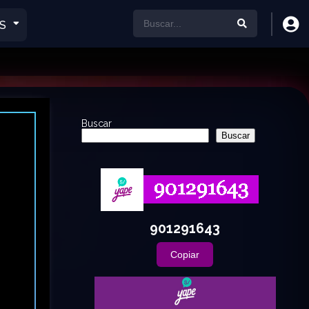
S
Buscar
Buscar
901291643
Copiar