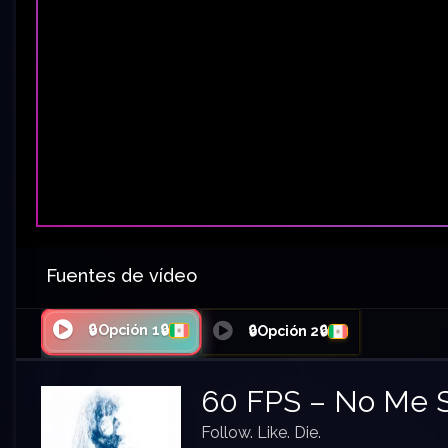
Fuentes de vídeo
🔒Opción 1🔒
🔒Opción 2🔒
60 FPS – No Me S
Follow. Like. Die.