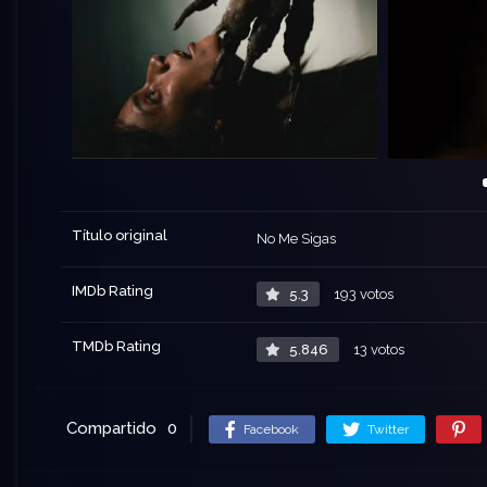
Título original
No Me Sigas
IMDb Rating
5.3
193 votos
TMDb Rating
5.846
13 votos
Compartido
0
Facebook
Twitter