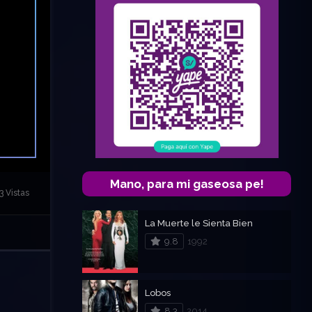
Mano, para mi gaseosa pe!
3 Vistas
La Muerte le Sienta Bien
9.8
1992
Lobos
8.3
2014