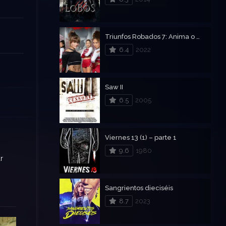
Triunfos Robados 7: Anima o muere
6.4
2022
Saw II
6.5
2005
Viernes 13 (1) – parte 1
9.6
1980
r
Sangrientos dieciséis
8.7
2023