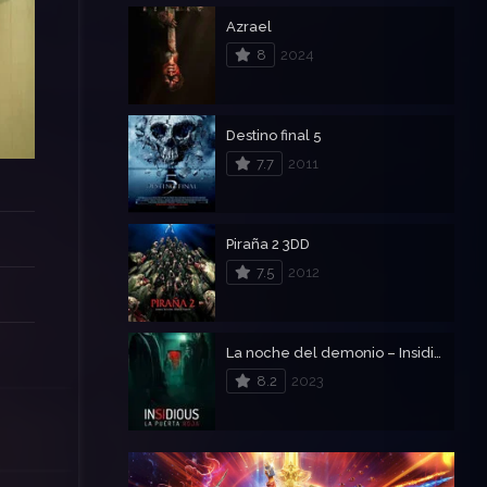
Azrael
8
2024
Destino final 5
7.7
2011
Piraña 2 3DD
7.5
2012
La noche del demonio – Insidious: La puerta roja
8.2
2023