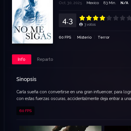
Oct. 30, 2025
Mexico
83 Min.
N/A
4.3
3
votos
60 FPS
Misterio
Terror
Info
Reparto
Sinopsis
Carla sueña con convertirse en una gran influencer, para log
con estas fuerzas oscuras, accidentalmente deja entrar a una
60 FPS