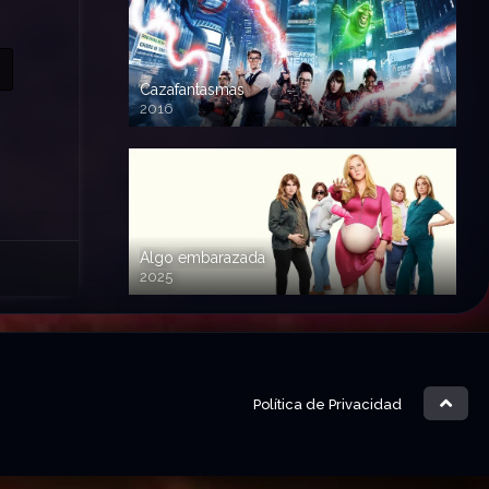
Cazafantasmas
2016
720p HD
Algo embarazada
2025
720p HD
Política de Privacidad