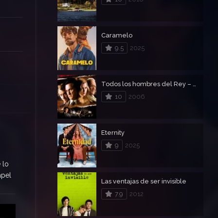
Caramelo
9.5
2025
Todos los hombres del Rey – All the King’s Men
10
2006
Eternity
9
2025
 lo
apel
Las ventajas de ser invisible
7.9
2012