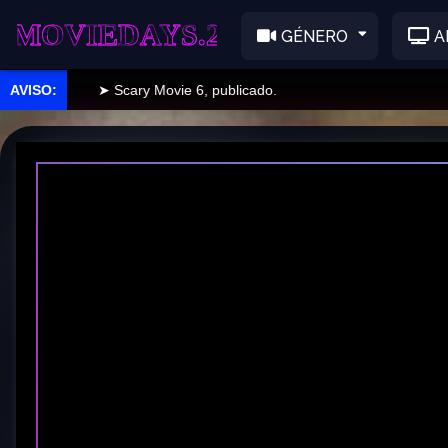
EDAYS.2
GÉNERO
A
➤ Scary Movie 6, publicado.