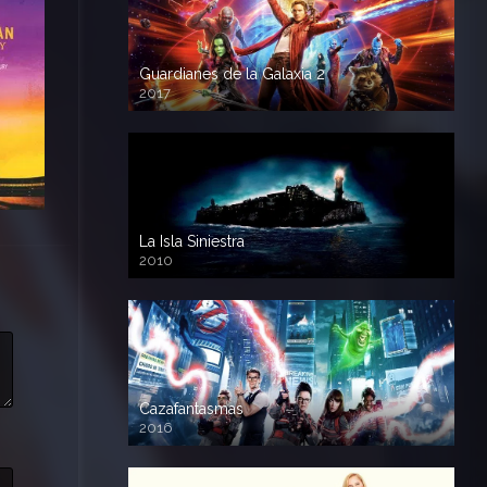
Guardianes de la Galaxia 2
2017
720p HD
La Isla Siniestra
2010
720p HD
Cazafantasmas
2016
720p HD