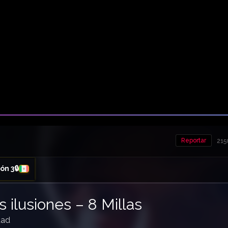
Reportar
215
ón 3🔒
s ilusiones – 8 Millas
dad