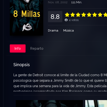
Nov. 08, 2002
111 Min.
8.8
4
votos
Drama
Música
Info
Reparto
Sinopsis
La gente de Detroit conoce al limite de la Ciudad como 8 Mil
psicologica que separa a Jimmy Smith de lo que el quiere lleg
que implica una semana para la vida de Jimmy. Esta película
protagónico jacompañado por Kim Basinger como su madr