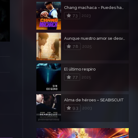
Chang machaca – Puedes hacerlo Chang
7.3
2023
Aunque nuestro amor se desvanezca esta noche
7.8
2025
El último respiro
7.7
2025
Alma de héroes – SEABISCUIT
9.3
2003