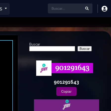
S
Buscar
Buscar
901291643
Copiar