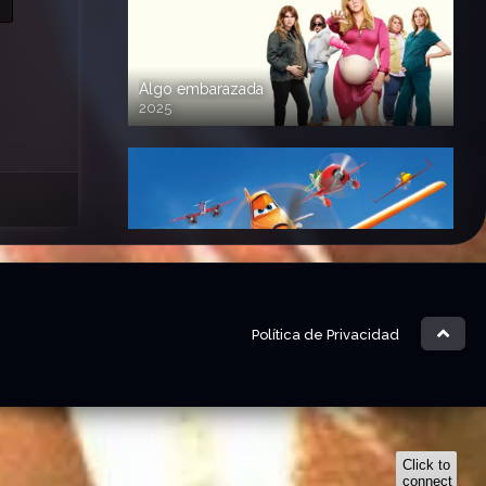
Algo embarazada
2025
720p HD
Aviones
2013
720 HD
Política de Privacidad