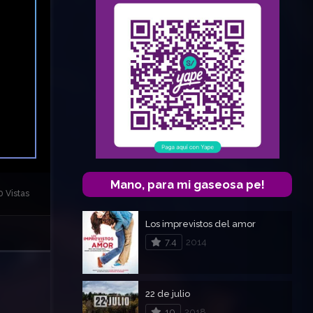
Mano, para mi gaseosa pe!
0 Vistas
Los imprevistos del amor
7.4
2014
22 de julio
10
2018