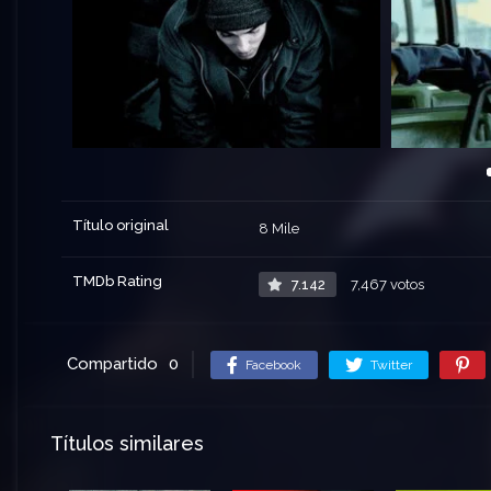
Título original
8 Mile
TMDb Rating
7.142
7,467 votos
Compartido
0
Facebook
Twitter
Títulos similares