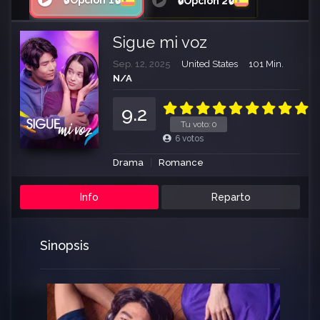
🔒Opción 1🔒
🔒Opción 2🔒
Sigue mi voz
Sep. 12, 2025
United States
101 Min.
N/A
9.2
Tu voto:
0
6
votos
Drama
Romance
Info
Reparto
Sinopsis