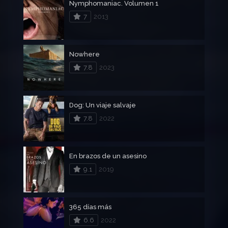
Nymphomaniac. Volumen 1
7
2013
Nowhere
7.8
2023
Dog: Un viaje salvaje
7.8
2022
En brazos de un asesino
9.1
2019
365 días más
6.6
2022