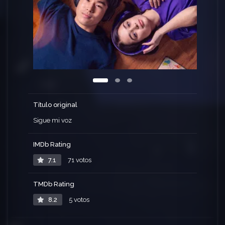
Título original
Sigue mi voz
IMDb Rating
7.1
71 votos
TMDb Rating
8.2
5 votos