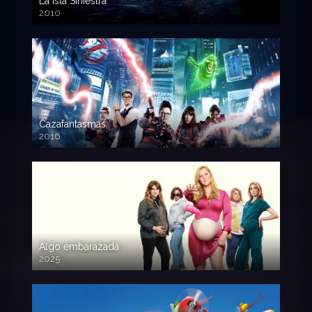
La Isla Siniestra
2010
720p HD
Cazafantasmas
2016
720p HD
Algo embarazada
2025
720p HD