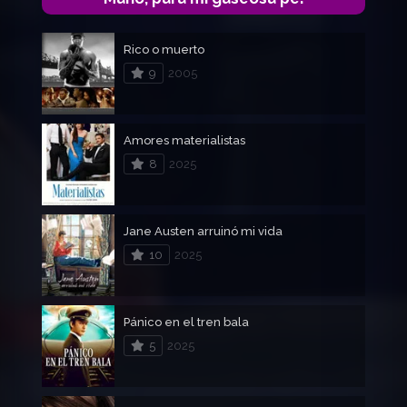
Rico o muerto
9
2005
Amores materialistas
8
2025
Jane Austen arruinó mi vida
10
2025
Pánico en el tren bala
5
2025