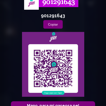
901291643
Copiar
Mano, para mi gaseosa pe!