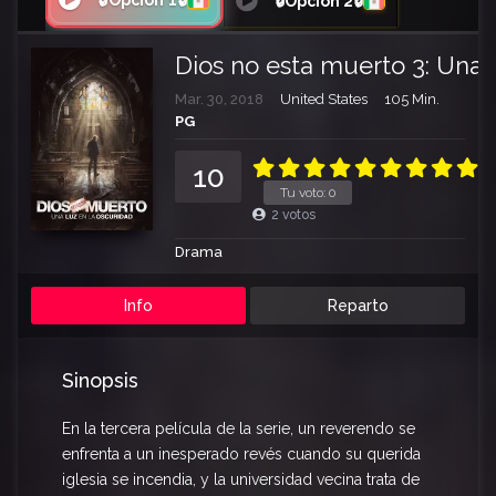
🔒Opción 1🔒
🔒Opción 2🔒
Dios no esta muerto 3: Una 
Mar. 30, 2018
United States
105 Min.
PG
10
Tu voto:
0
2
votos
Drama
Info
Reparto
Sinopsis
En la tercera película de la serie, un reverendo se
enfrenta a un inesperado revés cuando su querida
iglesia se incendia, y la universidad vecina trata de