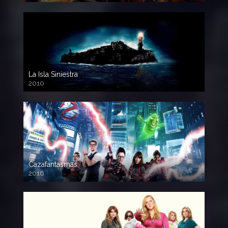
La Isla Siniestra
2010
720p HD
Cazafantasmas
2016
720p HD