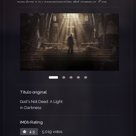
expulsar a su congregación del campus. Con
intereses económicos por detrás, el presidente de
la escuela, y su viejo amigo, no dudará en
involucrarlos en una batalla legal. Sin salida, el
reverendo tendrá que pedirle ayuda a su
hermano, un abogado ateo.
Título original
God's Not Dead: A Light
in Darkness
IMDb Rating
4.5
5,019 votos