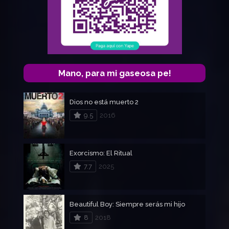
Mano, para mi gaseosa pe!
Dios no está muerto 2
9.5
2016
Exorcismo: El Ritual
7.7
2025
Beautiful Boy: Siempre serás mi hijo
8
2018