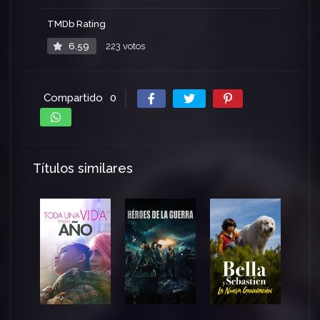
TMDb Rating
6.59
223 votos
Compartido
0
Títulos similares