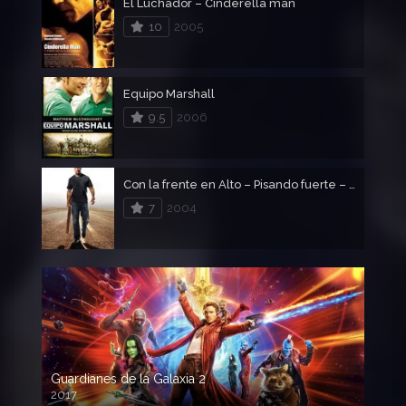
El Luchador – Cinderella man
10
2005
Equipo Marshall
9.5
2006
Con la frente en Alto – Pisando fuerte – Walking Tall
7
2004
Guardianes de la Galaxia 2
2017
720p HD