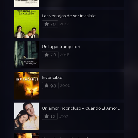
Las ventajas de ser invisible
7.9
2012
Un lugar tranquilo 1
7.6
2018
Invencible
9.3
2006
Un amor inconcluso – Cuando El Amor Se Va
10
1997