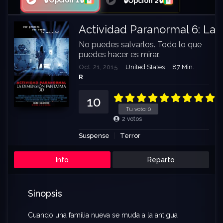
🔒Opción 1🔒
🔒Opción 2🔒
Actividad Paranormal 6: La
No puedes salvarlos. Todo lo que
puedes hacer es mirar.
Oct. 21, 2015
United States
87 Min.
R
10
Tu voto:
0
2
votos
Suspense
Terror
Info
Reparto
Sinopsis
Cuando una familia nueva se muda a la antigua