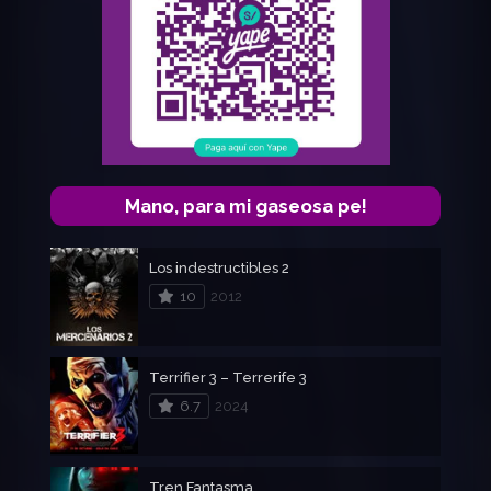
Mano, para mi gaseosa pe!
Los indestructibles 2
10
2012
Terrifier 3 – Terrerife 3
6.7
2024
Tren Fantasma