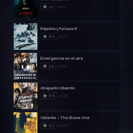
10
2025
Rápidos y furiosos 8
8.6
2017
Emergencia en el aire
5.5
2022
Atrapado robando
8.6
2025
Valiente – The Brave One
9.3
2007