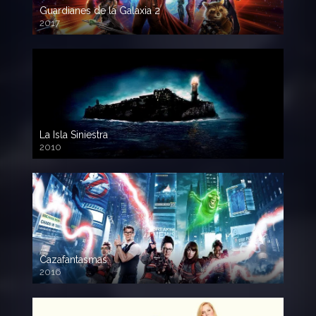
Guardianes de la Galaxia 2
2017
720p HD
La Isla Siniestra
2010
720p HD
Cazafantasmas
2016
720p HD