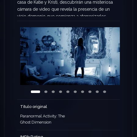
casa de Katie y Kristi, descubrirán una misteriosa
cámara de video que revela la presencia de un
viejo demonio que comienza a aterrorizarlos.
Ahora, con el alma de la hija más pequeña en
peligro, deberán luchar contra esta amenaza
demoníaca antes de convertirse en sus próximas
víctimas. Este es el capítulo más reciente de esta
revolucionaria serie de películas de horror.
Título original
Paranormal Activity: The
Ghost Dimension
IMDb Rating