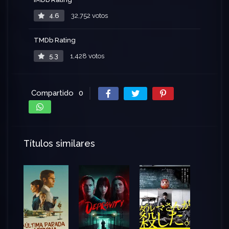
4.6
32,752 votos
TMDb Rating
5.3
1,428 votos
Compartido
0
Títulos similares