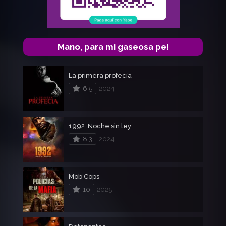
Mano, para mi gaseosa pe!
La primera profecía
6.5
2024
1992: Noche sin ley
8.3
2024
Mob Cops
10
2025