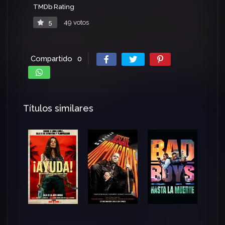
TMDb Rating
5
49 votos
Compartido
0
Títulos similares