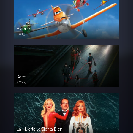
Aviones
2013
720 HD
Karma
2025
La Muerte le Sienta Bien