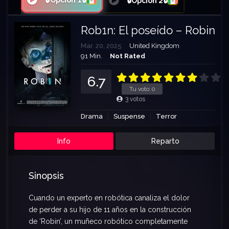
🔒Opción 1🔒
🔒Opción 2🔒
Rob1n: El poseído – Robin
Mar. 20, 2025
United Kingdom
91 Min.
Not Rated
6.7
Tu voto:
0
3
votos
Drama
Suspense
Terror
Info
Reparto
Sinopsis
Cuando un experto en robótica canaliza el dolor
de perder a su hijo de 11 años en la construcción
de ‘Robin’, un muñeco robótico completamente