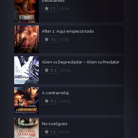
Detonantes
7.7
2024
After 1: Aquí empieza todo
7.2
2019
Alien vs Depredador – Alien vs Predator
8.3
2004
A contrarreloj
6.5
2003
No cuelgues
7.3
2016