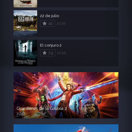
22 de julio
10
2018
El conjuro 2
7.5
2016
Guardianes de la Galaxia 2
2017
720p HD