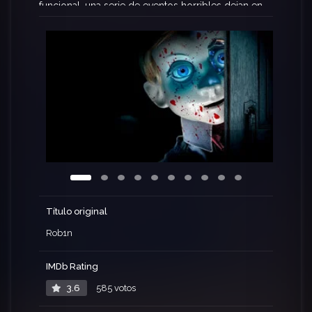
funcional, una serie de eventos horribles dejan en
claro que Robin hará lo que sea necesario para
tener a su creador para él solo.
Título original
Rob1n
IMDb Rating
3.6
585 votos