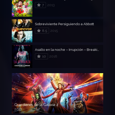
7
2013
Sobreviviente Persiguiendo a Abbott
8.5
2015
Asalto en la noche – Irrupción – Breaking in
10
2018
Guardianes de la Galaxia 2
2017
720p HD