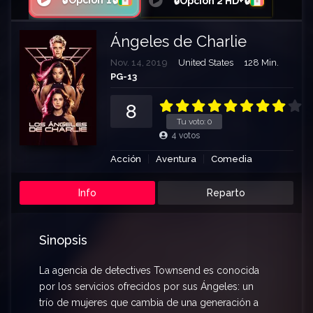
🔒Opción 1🔒
🔒Opción 2 HD+🔒
Ángeles de Charlie
Nov. 14, 2019
United States
128 Min.
PG-13
8
Tu voto:
0
4
votos
Acción
Aventura
Comedia
Info
Reparto
Sinopsis
La agencia de detectives Townsend es conocida
por los servicios ofrecidos por sus Ángeles: un
trío de mujeres que cambia de una generación a