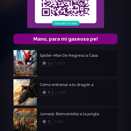
Mano, para mi gaseosa pe!
Spider-Man De Regreso a Casa
9.1
2017
Cómo entrenar a tu dragón 4
8.3
2025
Jumanji: Bienvenidos a la jungla
8
2017