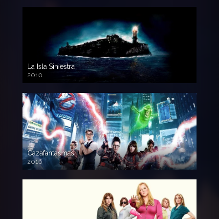
La Isla Siniestra
2010
720p HD
Cazafantasmas
2016
720p HD