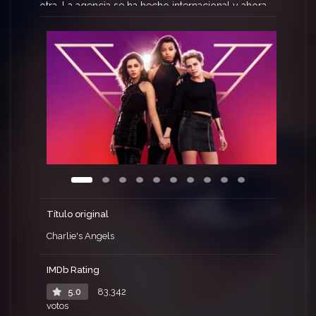
otra. La agencia se ha hecho internacional y ahora
tiene varios equipos de Ángeles en todo el
mundo. Una tecnología peligrosa está a punto de
ser lanzada, por lo que varios ángeles son
enviados a investigar.
Título original
Charlie's Angels
IMDb Rating
5.0
83,342
votos