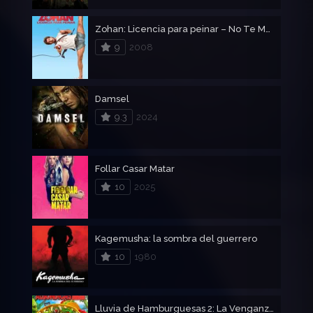
Zohan: Licencia para peinar – No Te Metas Con Zohan
9
2008
Damsel
9.3
2024
Follar Casar Matar
10
2025
Kagemusha: la sombra del guerrero
10
1980
Lluvia de Hamburguesas 2: La Venganza de las Sobras