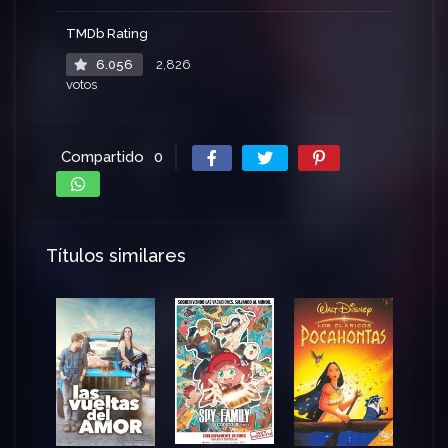
TMDb Rating
6.056
2,826
votos
Compartido
0
Títulos similares