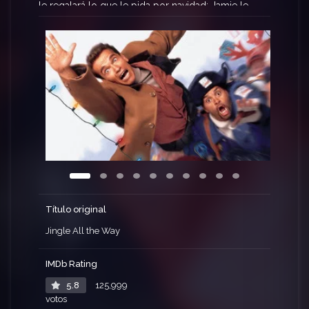
le regalará lo que le pida por navidad: Jamie le
pide un muñeco Turboman. El problema es que
el juguete es el más popular y está agotado en
todas las jugueterías. Con sólo unas pocas horas
para Navidad, Howie inicia una cómica odisea por
toda la ciudad a la caza y captura del preciado
objeto.
Título original
Jingle All the Way
IMDb Rating
5.8
125,999
votos