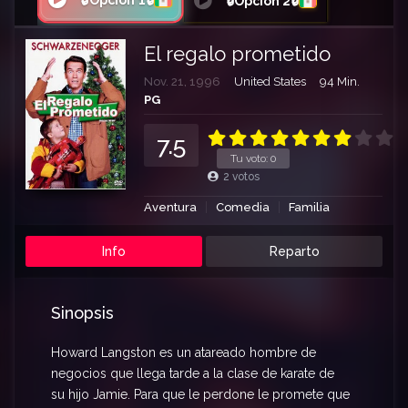
🔒Opción 1🔒
🔒Opción 2🔒
El regalo prometido
Nov. 21, 1996
United States
94 Min.
PG
7.5
Tu voto:
0
2
votos
Aventura
Comedia
Familia
Info
Reparto
Sinopsis
Howard Langston es un atareado hombre de
negocios que llega tarde a la clase de karate de
su hijo Jamie. Para que le perdone le promete que