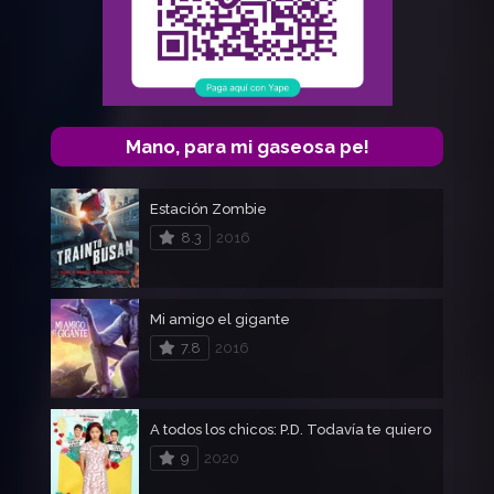
Mano, para mi gaseosa pe!
Estación Zombie
8.3
2016
Mi amigo el gigante
7.8
2016
A todos los chicos: P.D. Todavía te quiero
9
2020