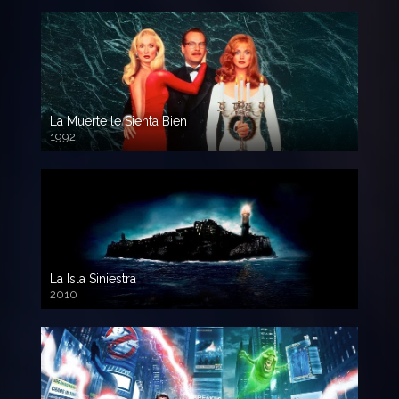
La Muerte le Sienta Bien
1992
720p HD
La Isla Siniestra
2010
720p HD