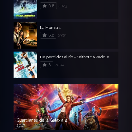
6.8
2023
La Momia 1
8.2
1999
De perdidos al río – Without a Paddle
8
2004
Guardianes de la Galaxia 2
2017
720p HD