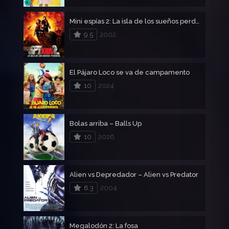
Mini espías 2: La isla de los sueños perdidos
9.5
2002
El Pájaro Loco se va de campamento
10
2024
Bolas arriba – Balls Up
10
2026
Alien vs Depredador – Alien vs Predator
8.3
2004
Megalodón 2: La fosa