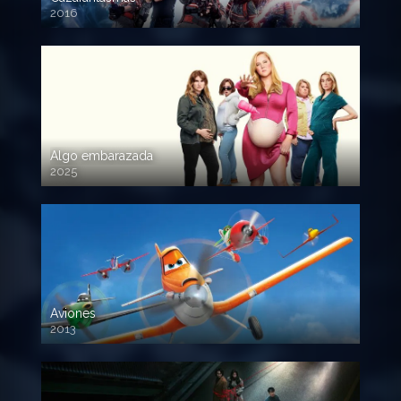
2016
720p HD
Algo embarazada
2025
720p HD
Aviones
2013
720 HD