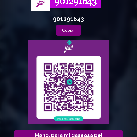
901291643
Copiar
Mano, para mi gaseosa pe!