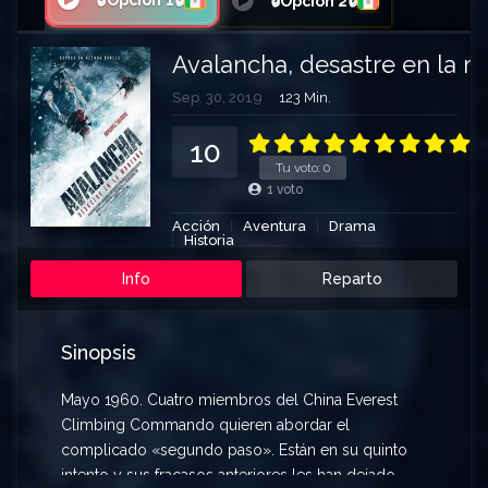
🔒Opción 1🔒
🔒Opción 2🔒
Avalancha, desastre en la 
Sep. 30, 2019
123 Min.
10
Tu voto:
0
1
voto
Acción
Aventura
Drama
Historia
Info
Reparto
Sinopsis
Mayo 1960. Cuatro miembros del China Everest
Climbing Commando quieren abordar el
complicado «segundo paso». Están en su quinto
intento y sus fracasos anteriores les han dejado