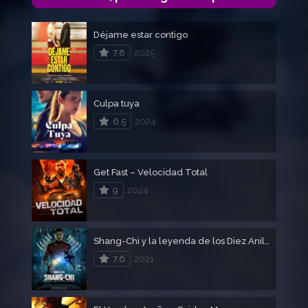
Déjame estar contigo
7.8
2025
Culpa tuya
6.5
2024
Get Fast – Velocidad Total
9
2024
Shang-Chi y la leyenda de los Diez Anillos
7.6
2021