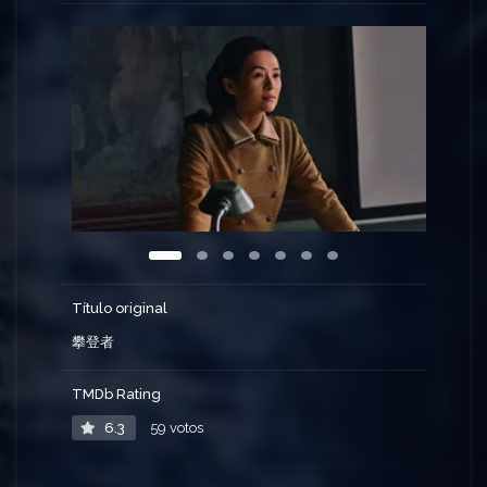
con poca fuerza.
Título original
攀登者
TMDb Rating
6.3
59 votos