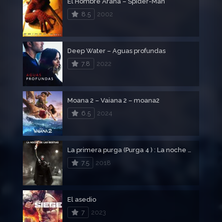
El Hombre Araña – Spider-Man
8.5
2002
Deep Water – Aguas profundas
7.8
2022
Moana 2 – Vaiana 2 – moana2
6.5
2024
La primera purga (Purga 4 ) : La noche de las bestias
7.5
2018
El asedio
7
2023