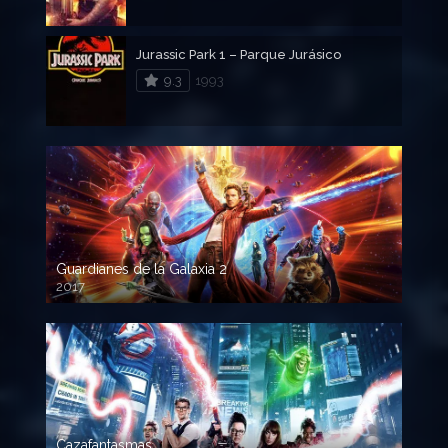
Jurassic Park 1 – Parque Jurásico
9.3
1993
Guardianes de la Galaxia 2
2017
720p HD
Cazafantasmas