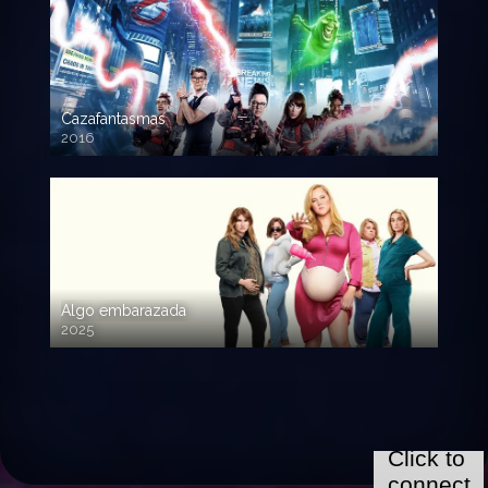
Cazafantasmas
2016
720p HD
Algo embarazada
2025
720p HD