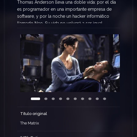
Thomas Anderson lleva una doble vida: por el día
es programador en una importante empresa de
software, y por la noche un hacker informático
llamado Neo. Su vida no volverá a ser igual
cuando unos misteriosos personajes le inviten a
descubrir la respuesta a la pregunta que no le
deja dormir: ¿qué es Matrix?
Título original
The Matrix