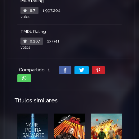
IMDb Rating
8.7
1,997,204
votos
TMDb Rating
8.207
23,941
votos
Compartido
1
Títulos similares