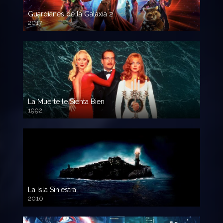
Guardianes de la Galaxia 2
2017
720p HD
La Muerte le Sienta Bien
1992
720p HD
La Isla Siniestra
2010
720p HD