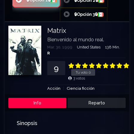
🔒Opción 1🔒
🔒Opción 2🔒
🔒Opción 3🔒
Matrix
Bienvenido al mundo real.
Mar. 30, 1999
United States
138 Min.
R
9
Tu voto:
0
3
votos
Acción
Ciencia ficción
Info
Reparto
Sinopsis