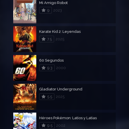
Mi Amigo Robot
9
2023
Karate Kid 2: Leyendas
7.5
2025
60 Segundos
9.3
2000
Gladiator Underground
5.5
2025
Héroes Pokémon: Latios y Latias
9.5
2002