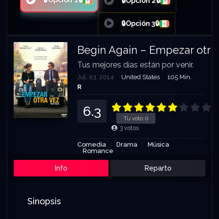
🔒Opción 1🔒
🔒Opción 2🔒
🔒Opción 3🔒
Begin Again – Empezar otra
Tus mejores días están por venir.
Jul. 03, 2014
United States
105 Min.
R
6.3
Tu voto:
0
3
votos
Comedia
Drama
Música
Romance
Info
Reparto
Sinopsis