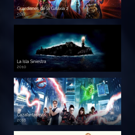
Guardianes de la Galaxia 2
2017
720p HD
La Isla Siniestra
2010
720p HD
Cazafantasmas
2016
720p HD