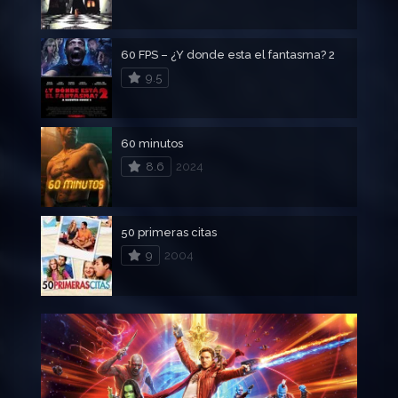
60 FPS – ¿Y donde esta el fantasma? 2
9.5
60 minutos
8.6
2024
50 primeras citas
9
2004