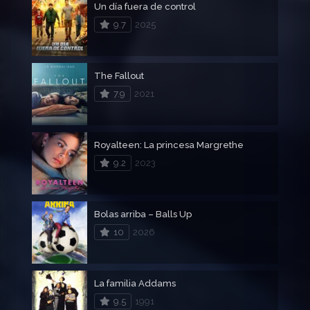
Un día fuera de control
9.7
2025
The Fallout
7.9
2021
Royalteen: La princesa Margrethe
9.2
2023
Bolas arriba – Balls Up
10
2026
La familia Addams
9.5
1991