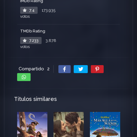
IMDb Rating
7.4
173,935
votos
TMDb Rating
7.233
3,878
votos
Compartido
2
Títulos similares