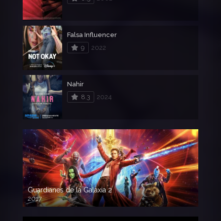
Falsa Influencer
9
2022
Nahir
8.3
2024
Guardianes de la Galaxia 2
2017
720p HD