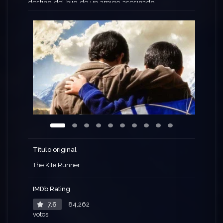
destino del hijo de un amigo asesinado.
Título original
The Kite Runner
IMDb Rating
7.6
84,262
votos