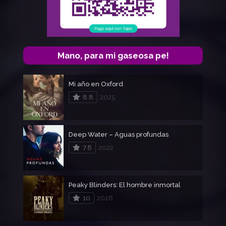
Mano, para mi gaseosa pe!
Mi año en Oxford
8.8
2025
Deep Water – Aguas profundas
7.8
2022
Peaky Blinders: El hombre inmortal
10
2026