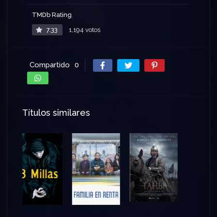
TMDb Rating
7.33
1,194 votos
Compartido
0
Títulos similares