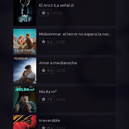
El Aro 2 (La señal 2)
9
2005
Midsommar: el terror no espera la noche
9.5
2019
Amor a medianoche
8.5
2018
Mis 84 m²
7.8
2025
Irreversible
8.5
2002