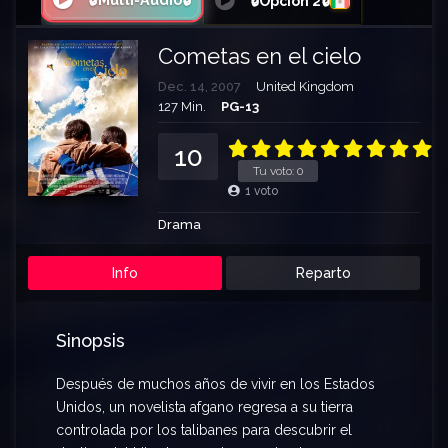
🔒Multi-Audio🔒
🔒Opción 2🔒
Cometas en el cielo
Dec. 14, 2007
United Kingdom
127 Min.
PG-13
10
Tu voto:
0
1
voto
Drama
Info
Reparto
Sinopsis
Después de muchos años de vivir en los Estados
Unidos, un novelista afgano regresa a su tierra
controlada por los talibanes para descubrir el