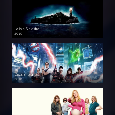
La Isla Siniestra
2010
720p HD
Cazafantasmas
2016
720p HD