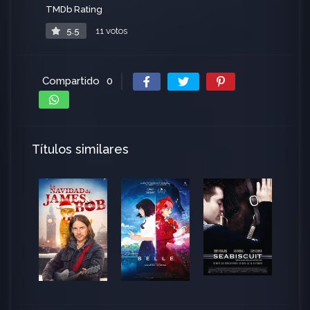
TMDb Rating
5.5
11 votos
Compartido
0
Títulos similares