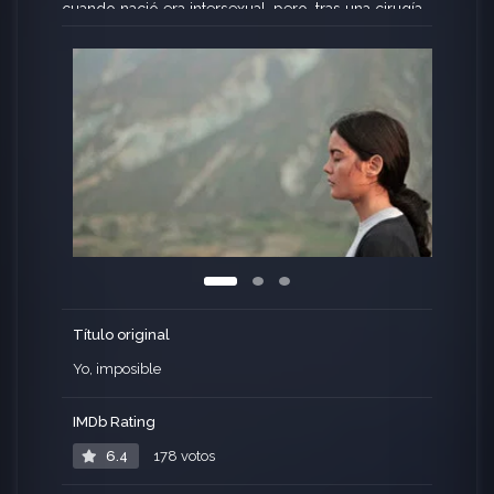
cuando nació era intersexual, pero, tras una cirugía
correctiva, la criaron como una niña. Ahora se
encuentra con que debe tomar una decisión:
continuar con su vida como mujer, aceptada
socialmente pero reprimida, o vivir como
intersexual y soportar que la sociedad la juzgue
por ello.
Título original
Yo, imposible
IMDb Rating
6.4
178 votos