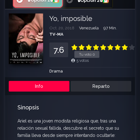
🔒Opción 1🔒
🔒Opción 2🔒
Yo, imposible
Oct. 20, 2018
Venezuela
97 Min.
TV-MA
7.6
Tu voto:
0
5
votos
Drama
Info
Reparto
Sinopsis
Ariel es una joven modista religiosa que, tras una
relación sexual fallida, descubre el secreto que su
familia lleva desde siempre intentando ocultarle: