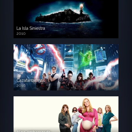
La Isla Siniestra
2010
720p HD
Cazafantasmas
2016
720p HD