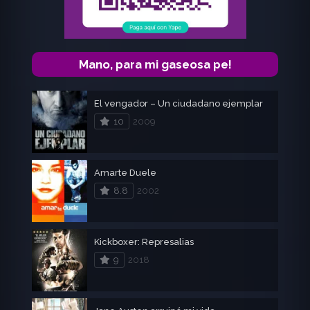
Mano, para mi gaseosa pe!
El vengador – Un ciudadano ejemplar
10
2009
Amarte Duele
8.8
2002
Kickboxer: Represalias
9
2018