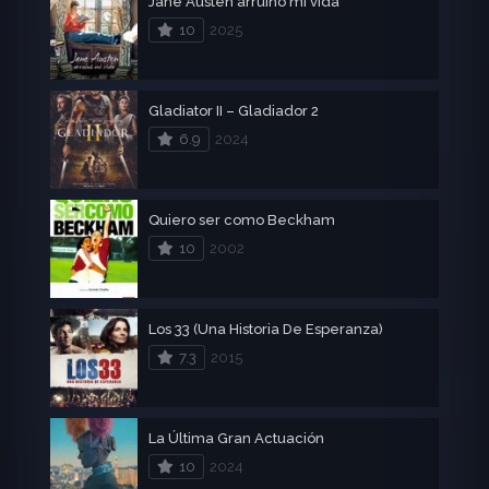
Jane Austen arruinó mi vida
10
2025
Gladiator II – Gladiador 2
6.9
2024
Quiero ser como Beckham
10
2002
Los 33 (Una Historia De Esperanza)
7.3
2015
La Última Gran Actuación
10
2024