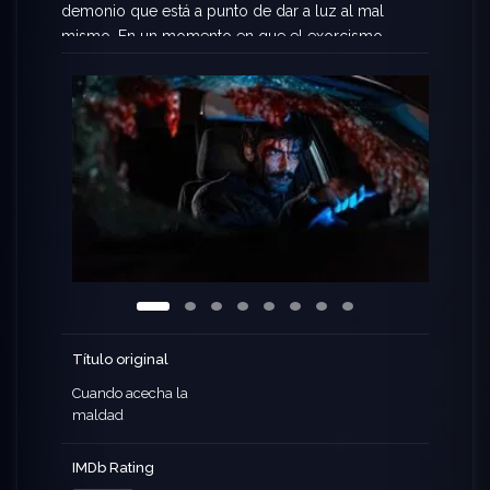
demonio que está a punto de dar a luz al mal
mismo. En un momento en que el exorcismo
parece ser de poca utilidad para protegerse del
mal, después de advertir a los vecinos de la
ciudad, deciden deshacerse del hombre, pero
simplemente logran ayudarlo a librar el infierno.
Título original
Cuando acecha la
maldad
IMDb Rating