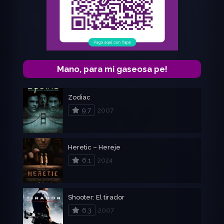
Mano, para mi gaseosa pe!
Zodiac
9.7
2007
Heretic – Hereje
6.1
2024
Shooter: El tirador
6.3
2007