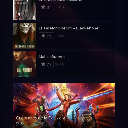
9.1
2019
El Telefono negro – Black Phone
7.9
2022
Mala influencia
7.3
2025
Guardianes de la Galaxia 2
2017
720p HD