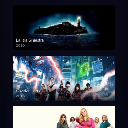
La Isla Siniestra
2010
720p HD
Cazafantasmas
2016
720p HD