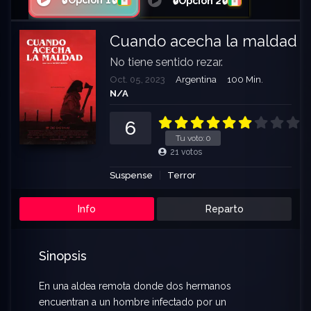
🔒Opción 1🔒
🔒Opción 2🔒
Cuando acecha la maldad
No tiene sentido rezar.
Oct. 05, 2023
Argentina
100 Min.
N/A
6
Tu voto:
0
21
votos
Suspense
Terror
Info
Reparto
Sinopsis
En una aldea remota donde dos hermanos
encuentran a un hombre infectado por un