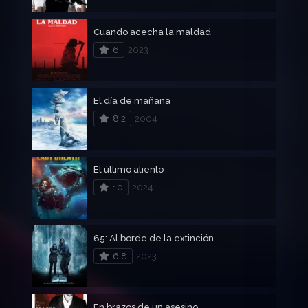
Cuando acecha la maldad
6
2023
El día de mañana
8.2
2004
El último aliento
10
2024
65: Al borde de la extinción
6.8
2023
En brazos de un asesino