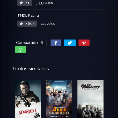
7.1
5,333 votos
TMDb Rating
7.693
101 votos
Compartido
6
Títulos similares