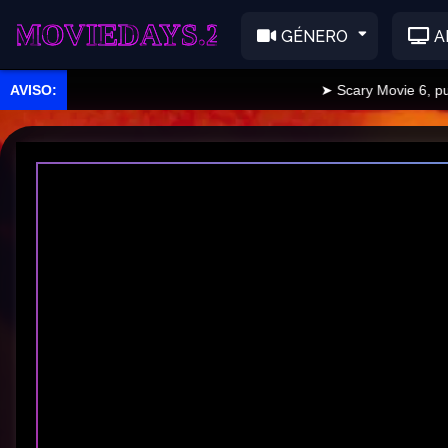
EDAYS.2
GÉNERO
A
➤ Scary Movie 6, publica