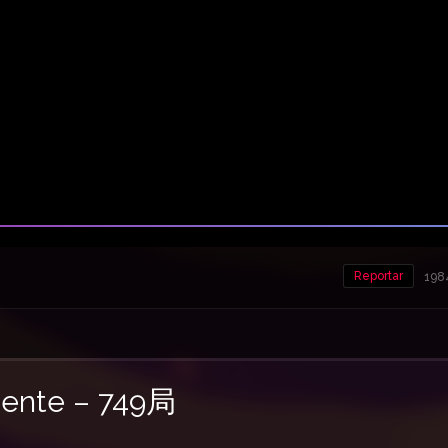
Reportar
1984
nente – 749局