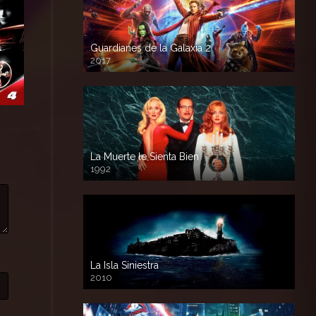
Guardianes de la Galaxia 2
2017
720p HD
La Muerte le Sienta Bien
1992
720p HD
La Isla Siniestra
2010
720p HD