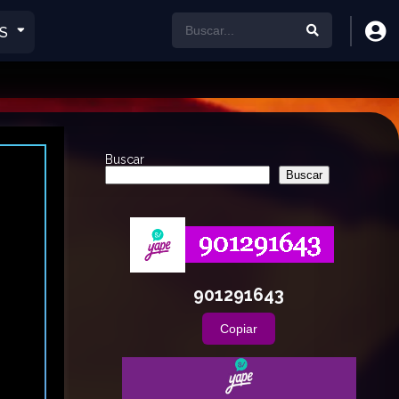
S
Buscar
Buscar
901291643
Copiar