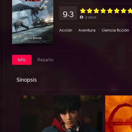
9.3
3
votos
Acción
Aventura
Ciencia ficción
Info
Reparto
Sinopsis