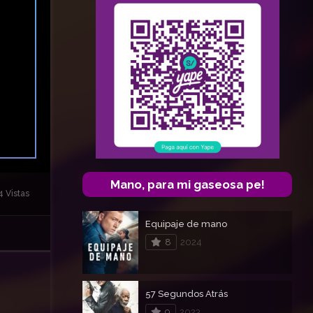
Mano, para mi gaseosa pe!
 Vistas
Equipaje de mano
8
2024
57 Segundos Atrás
9
2023