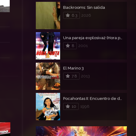
Backrooms: Sin salida
6.3
2026
Una pareja explosiva2 (Hora punta 2)
8
2001
El Marino 3
7.8
2013
Pocahontas II: Encuentro de dos mundos
10
1998