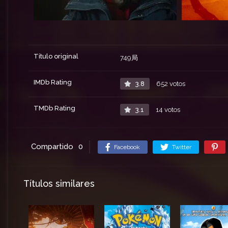
Título original
749局
IMDb Rating
3.8
652 votos
TMDb Rating
3.1
14 votos
Compartido
0
Facebook
Twitter
Títulos similares