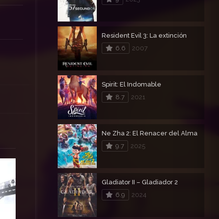
Resident Evil 3: La extinción
6.6
2007
Spirit: El Indomable
8.7
2021
Ne Zha 2: El Renacer del Alma
9.7
2025
Gladiator II – Gladiador 2
6.9
2024