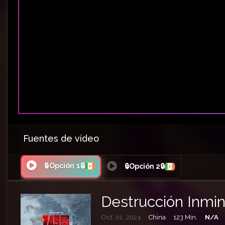
Fuentes de vídeo
🔒Opción 1🔒
🔒Opción 2🔒
Destrucción Inmi
Oct. 01, 2024
China
123 Min.
N/A