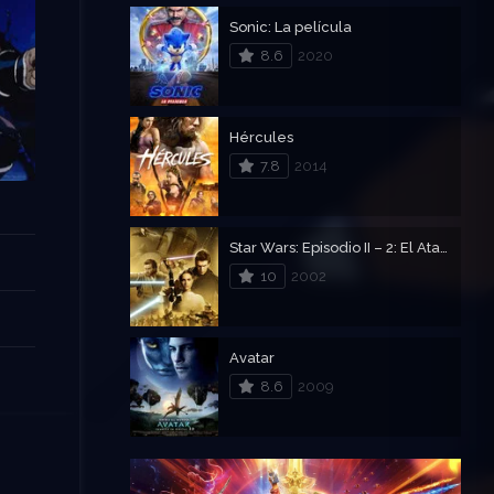
Sonic: La película
8.6
2020
Hércules
7.8
2014
Star Wars: Episodio II – 2: El Ataque de los Clones
10
2002
Avatar
8.6
2009