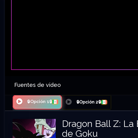
Fuentes de vídeo
🔒Opción 1🔒
🔒Opción 2🔒
Dragon Ball Z: La 
de Goku