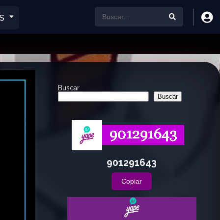
S
Buscar
Buscar
901291643
Copiar