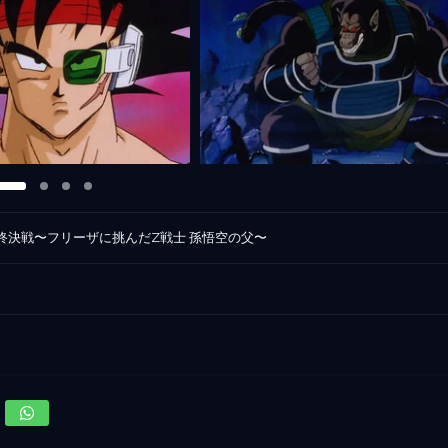
終決戦〜フリーザに挑んだZ戦士 孫悟空の父〜