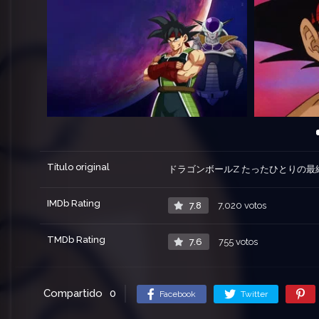
Título original
ドラゴンボールZ たったひとりの最
IMDb Rating
7.8
7,020 votos
TMDb Rating
7.6
755 votos
Compartido
0
Facebook
Twitter