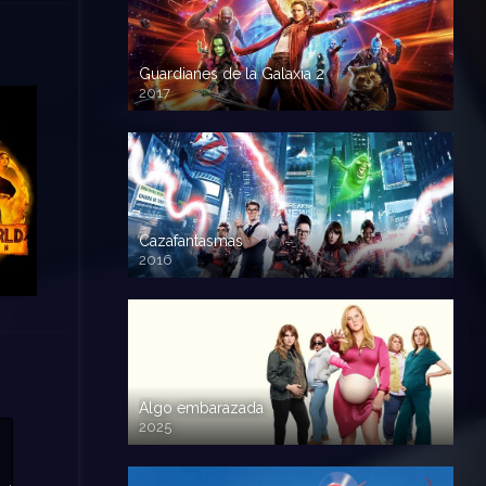
Guardianes de la Galaxia 2
2017
720p HD
Cazafantasmas
2016
720p HD
Algo embarazada
2025
720p HD