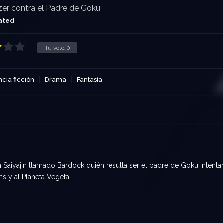
zer contra el Padre de Goku
ated
Tu voto:
0
ncia ficción
Drama
Fantasía
 Saiyajin llamado Bardock quién resulta ser el padre de Goku intenta
ns y al Planeta Vegeta.