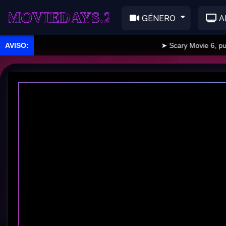
EDAYS.2
GÉNERO
A
➤ Scary Movie 6, publica