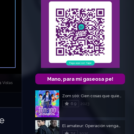
Mano, para mi gaseosa pe!
4 Vistas
Zom 100: Cien cosas que quiero hacer antes de convertirme en zombi
6.9
2023
re
El amateur: Operación venganza – The Amateur
7.5
2025