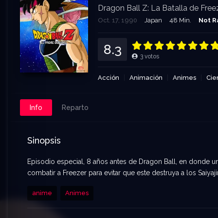
Dragon Ball Z: La Batalla de Free
Oct. 17, 1990
Japan
48 Min.
Not R
8.3
3
votos
Acción
Animación
Animes
Cie
Info
Reparto
Sinopsis
Episodio especial, 8 años antes de Dragon Ball, en donde un
combatir a Freezer para evitar que este destruya a los Saiyaji
anime
Animes