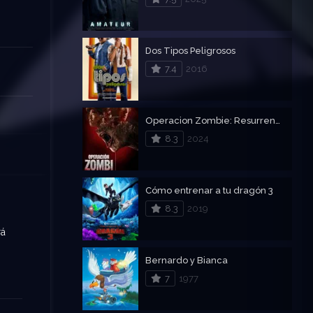
Dos Tipos Peligrosos
7.4
2016
Operacion Zombie: Resurrención
8.3
2024
Cómo entrenar a tu dragón 3
8.3
2019
rá
Bernardo y Bianca
7
1977