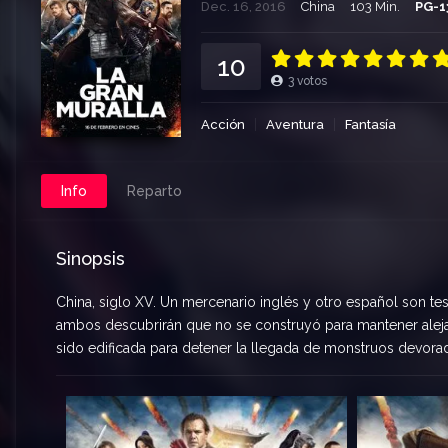
Dec. 16, 2016
China
103 Min.
PG-1
10
3
votos
Acción
Aventura
Fantasía
Info
Reparto
Sinopsis
China, siglo XV. Un mercenario inglés y otro español son tes
ambos descubrirán que no se construyó para mantener alejad
sido edificada para detener la llegada de monstruos devor