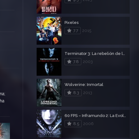
Pixeles
7.7
2015
Terminator 3: La rebelión de las máquinas
7.8
2003
Wolverine: Inmortal
8.3
2013
na;
 ha
60 FPS – Inframundo 2: La Evolución
8.5
2006