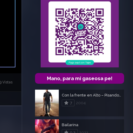
Mano, para mi gaseosa pe!
9 Vistas
Con la frente en Alto – Pisando fuerte – Walking Tall
7
2004
Bailarina
9.3
2023