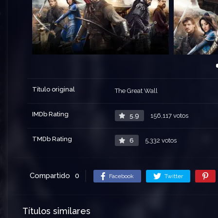
Título original
The Great Wall
IMDb Rating
5.9
156,117 votos
TMDb Rating
6
5,332 votos
Compartido
0
Facebook
Twitter
Títulos similares