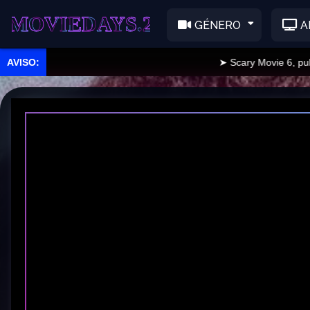
EDAYS.2
GÉNERO
A
➤ Scary Movie 6, publicad