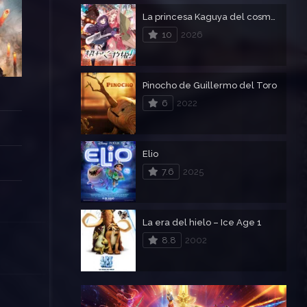
La princesa Kaguya del cosmos
10
2026
Pinocho de Guillermo del Toro
6
2022
Elio
7.6
2025
La era del hielo – Ice Age 1
8.8
2002