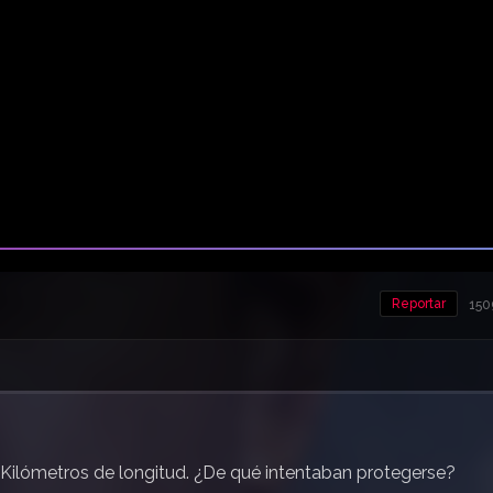
Reportar
150
1 Kilómetros de longitud. ¿De qué intentaban protegerse?