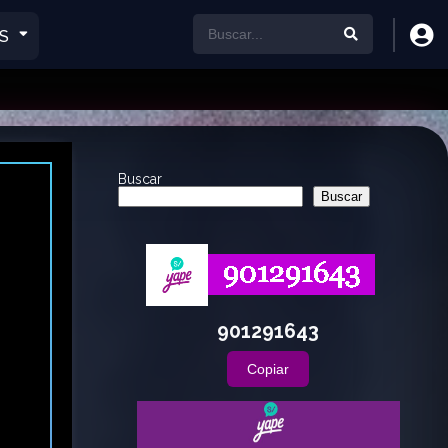
S
Buscar
Buscar
901291643
Copiar