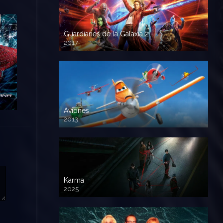
Guardianes de la Galaxia 2
2017
720p HD
Aviones
2013
720 HD
Karma
2025