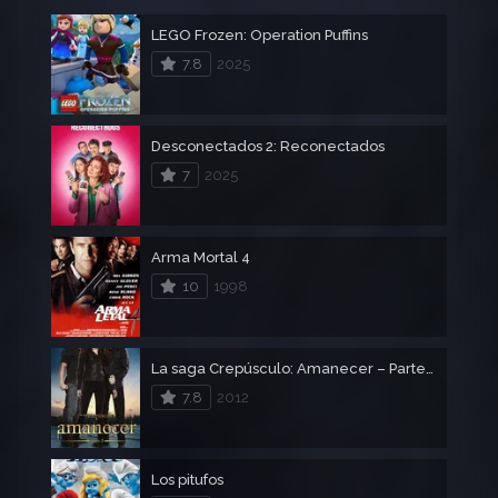
LEGO Frozen: Operation Puffins
7.8
2025
Desconectados 2: Reconectados
7
2025
Arma Mortal 4
10
1998
La saga Crepúsculo: Amanecer – Parte 2
7.8
2012
Los pitufos