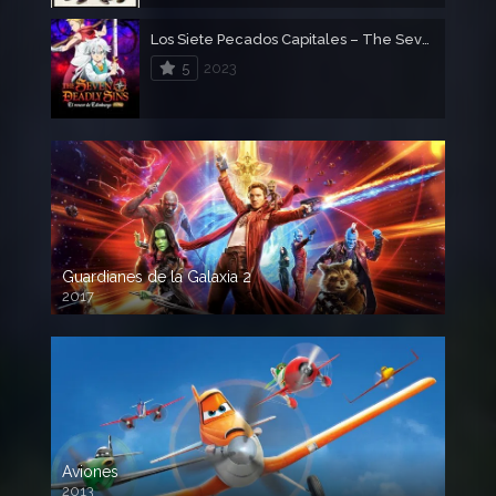
Los Siete Pecados Capitales – The Seven Deadly Sins: El rencor de Edimburgo (Parte 2)
5
2023
Guardianes de la Galaxia 2
2017
720p HD
Aviones
2013