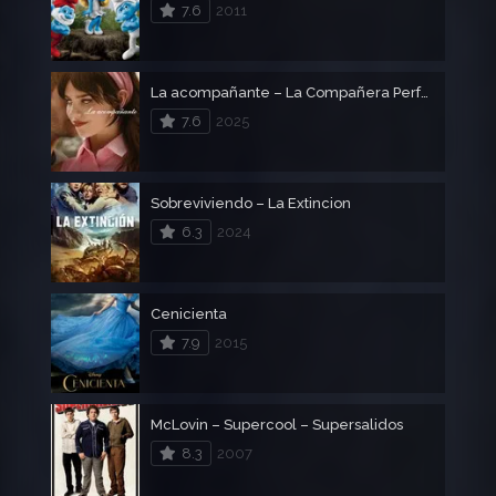
7.6
2011
La acompañante – La Compañera Perfecta
7.6
2025
Sobreviviendo – La Extincion
6.3
2024
Cenicienta
7.9
2015
McLovin – Supercool – Supersalidos
8.3
2007