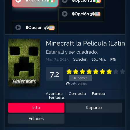
🔒Opción 1🔒
🔒Opción 2🔒
🔒Opción 3🔒
🔒Opción 4🔒
Minecraft la Película (Latino
Estar allí y ser cuadrado.
Mar. 31, 2025
Sweden
101 Min.
PG
7.2
Tu voto:
1
261
votos
Aventura
Comedia
Familia
Fantasía
Info
Reparto
Enlaces