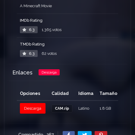
A Minecraft Movie
IMDb Rating
6.3
1,365 votos
TMDb Rating
6.3
62 votos
Enlaces
Descarga
Opciones
Calidad
Idioma
Tamaño
Click
Descarga
Latino
1.8 GB
1392
CAM.rip
Compartido
267