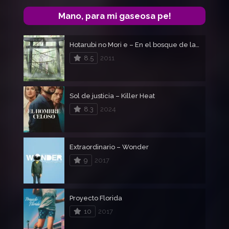
Mano, para mi gaseosa pe!
Hotarubi no Mori e – En el bosque de la luz de las luciérnagas
8.5
2011
Sol de justicia – Killer Heat
8.3
2024
Extraordinario – Wonder
9
2017
Proyecto Florida
10
2017