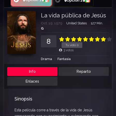
🔒Opción 1🔒
🔒Opción 2🔒
La vida pública de Jesús
Oct. 19, 1979
United States
127 Min.
G
8
Tu voto:
0
3
votos
Drama
Fantasía
Info
Reparto
Enlaces
Sinopsis
Esta película corre a través de la vida de Jesús