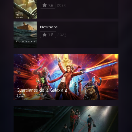
7.5
2023
Nowhere
7.8
2023
Guardianes de la Galaxia 2
2017
720p HD