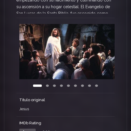
empezando con su nacimiento y culminando con
su ascensión a su hogar celestial. El Evangelio de
San Lucas de la Santa Biblia, fue escogido como
la base del diálogo y acción para la película.
Cinco años de cuidadosa preparación
antecedieron la filmación en Israel en los lugares
donde se llevaron a cabo los hechos reales en el
evangelio. Las escenas son emocionantes y
muestran muchos de sus milagros.
Título original
Jesus
IMDb Rating