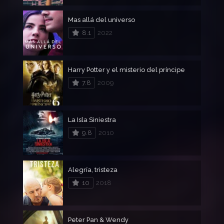
Mas allá del universo
8.1
2022
Harry Potter y el misterio del príncipe
7.8
2009
La Isla Siniestra
9.8
2010
Alegría, tristeza
10
2018
Peter Pan & Wendy