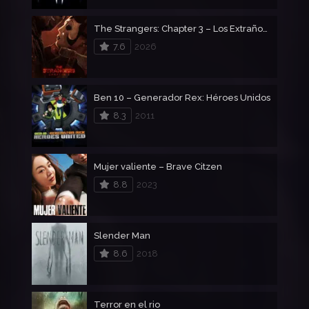
The Strangers: Chapter 3 – Los Extraños 3
7.6
2026
Ben 10 – Generador Rex: Héroes Unidos
8.3
2011
Mujer valiente – Brave Citzen
8.8
2023
Slender Man
8.6
2018
Terror en el rio