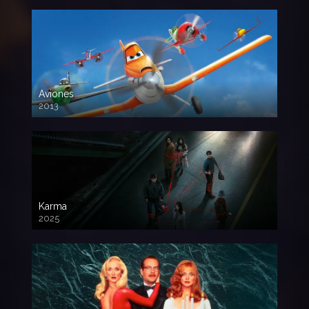
Aviones
2013
720 HD
Karma
2025