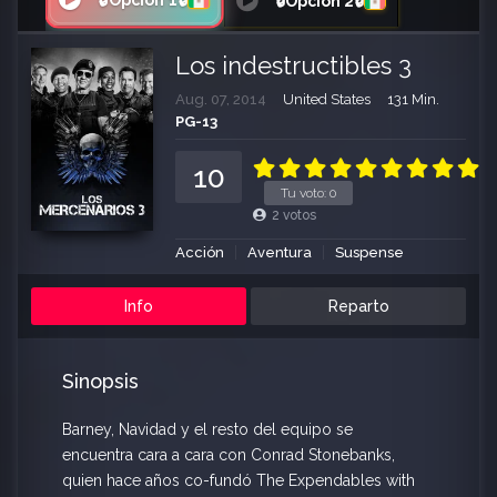
🔒Opción 1🔒
🔒Opción 2🔒
Los indestructibles 3
Aug. 07, 2014
United States
131 Min.
PG-13
10
Tu voto:
0
2
votos
Acción
Aventura
Suspense
Info
Reparto
Sinopsis
Barney, Navidad y el resto del equipo se
encuentra cara a cara con Conrad Stonebanks,
quien hace años co-fundó The Expendables with