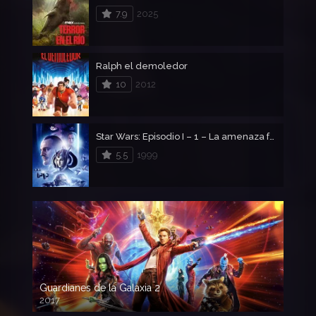
7.9
2025
Ralph el demoledor
10
2012
Star Wars: Episodio I – 1 – La amenaza fantasma
5.5
1999
Guardianes de la Galaxia 2
2017
720p HD