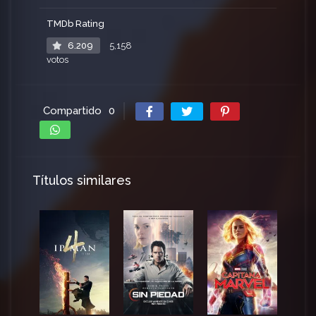
TMDb Rating
6.209
5,158
votos
Compartido
0
Títulos similares