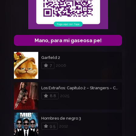
Mano, para mi gaseosa pe!
Garfield 2
7
2006
Los Extraños: Capítulo 2 – Strangers – Capítulo 2
8.8
2025
Hombres de negro 3
9.5
2012