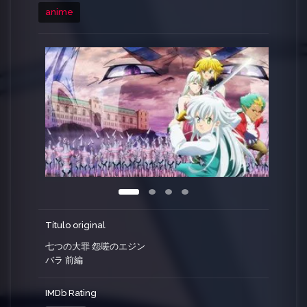
la serie anime «The Seven Deadly Sins», tras los
anime
eventos sucedidos en «The Seven Deadly Sins:
Dragon’s Judgement», centrada en el hijo de
Meliodas, Tristan.
Título original
七つの大罪 怨嗟のエジン
バラ 前編
IMDb Rating