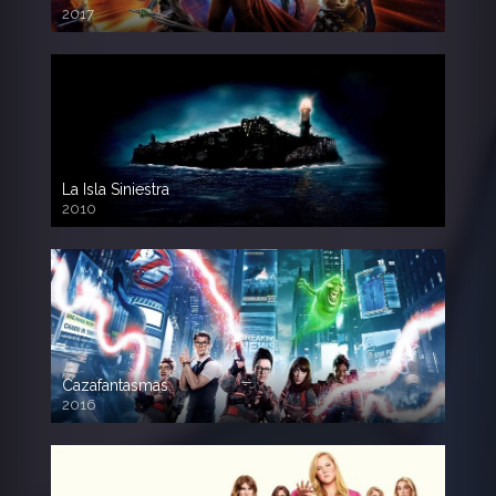
2017
720p HD
La Isla Siniestra
2010
720p HD
Cazafantasmas
2016
720p HD