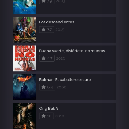
7.9
2003
Los descendientes
7.7
2015
Buena suerte, diviértete, no mueras
4.7
2026
Batman: El caballero oscuro
8.4
2008
Ong Bak 3
10
2010