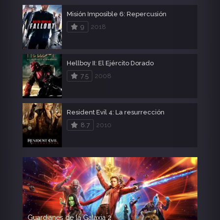
Misión Imposible 6: Repercusión
9
2018
Hellboy II: El Ejército Dorado
7.5
2008
Resident Evil 4: La resurrección
8.7
2010
Guardianes de la Galaxia 2