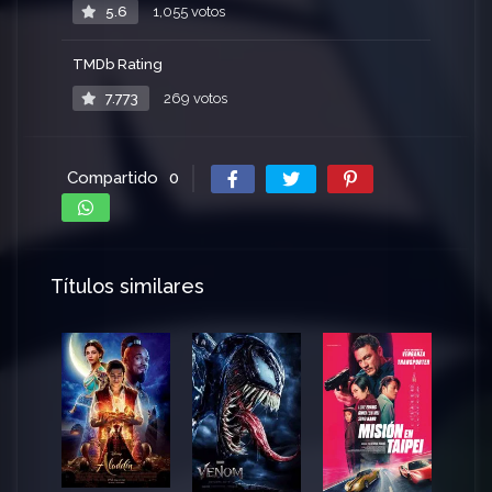
5.6
1,055 votos
TMDb Rating
7.773
269 votos
Compartido
0
Títulos similares