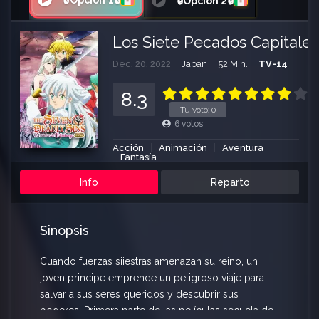
🔒Opción 1🔒
🔒Opción 2🔒
Los Siete Pecados Capitales
Dec. 20, 2022
Japan
52 Min.
TV-14
8.3
Tu voto:
0
6
votos
Acción
Animación
Aventura
Fantasía
Info
Reparto
Sinopsis
Cuando fuerzas siiestras amenazan su reino, un
joven principe emprende un peligroso viaje para
salvar a sus seres queridos y descubrir sus
poderes. Primera parte de las películas secuela de