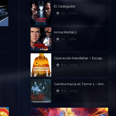
El Castigador
10
2004
Arma Mortal 2
10
1989
Operación Kandahar – Escape bajo Fuego
8.1
2023
Camino hacia el Terror 1 – Km. 666 (Camino sangriento)
8.2
2003