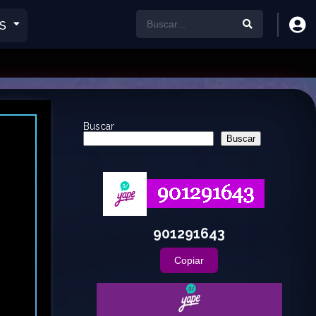
S
Buscar
Buscar
901291643
Copiar