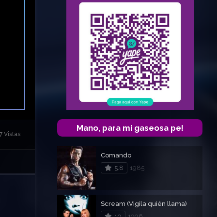
Mano, para mi gaseosa pe!
7 Vistas
Comando
5.8
1985
Scream (Vigila quién llama)
10
1996