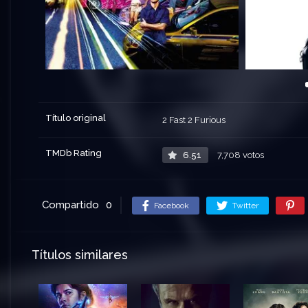
Título original
2 Fast 2 Furious
TMDb Rating
6.51
7,708 votos
Compartido
0
Facebook
Twitter
Títulos similares