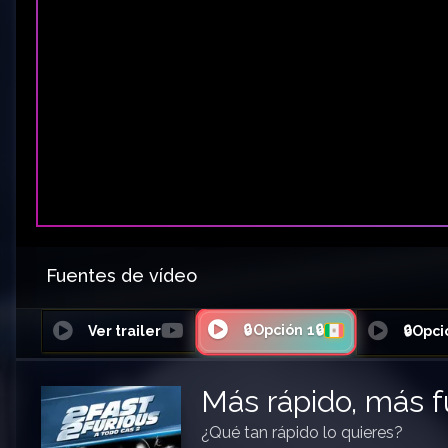
Fuentes de vídeo
🔒Opción 1🔒
Ver trailer
🔒Opci
Más rápido, más f
¿Qué tan rápido lo quieres?