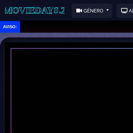
EDAYS.2
GÉNERO
A
➤ Scary Mo