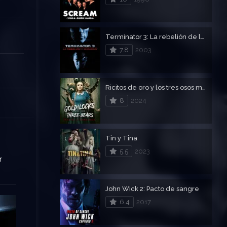
Terminator 3: La rebelión de las máquinas
7.8
2003
Ricitos de oro y los tres osos muerte y papilla
8
2024
Tin y Tina
5.5
2023
r
John Wick 2: Pacto de sangre
6.4
2017