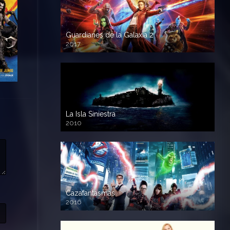
Guardianes de la Galaxia 2
2017
720p HD
La Isla Siniestra
2010
720p HD
Cazafantasmas
2016
720p HD