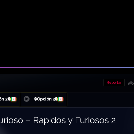
Reportar
965
ón 2🔒
🔒Opción 3🔒
urioso – Rapidos y Furiosos 2