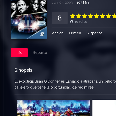
Jun. 05, 2003
107 Min.
8
10
votos
Acción
Crimen
Suspense
Info
Reparto
Sinopsis
El expolicía Brian O’Conner es llamado a atrapar a un peligr
callejero que tiene la oportunidad de redimirse.