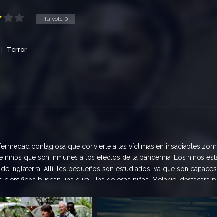
Tu voto:
0
Terror
nfermedad contagiosa que convierte a las víctimas en insaciables zom
e niños que son inmunes a los efectos de la pandemia. Los niños est
 de Inglaterra. Allí, los pequeños son estudiados, ya que son capace
s científicos buscan una cura. Una de esas niñas, Melanie, destacará p
na dependa de ella.