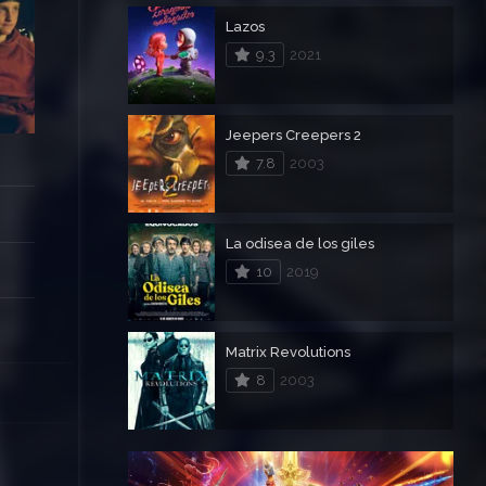
Lazos
9.3
2021
Jeepers Creepers 2
7.8
2003
La odisea de los giles
10
2019
Matrix Revolutions
8
2003