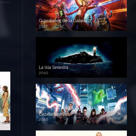
Guardianes de la Galaxia 2
2017
720p HD
La Isla Siniestra
2010
720p HD
Cazafantasmas
2016
720p HD