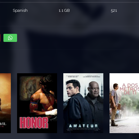
Spanish
1.1 GB
521