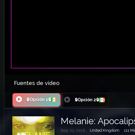
Fuentes de vídeo
🔒Opción 1🔒
🔒Opción 2🔒
Melanie: Apocalip
Sep. 23, 2016
United Kingdom
111 Mi