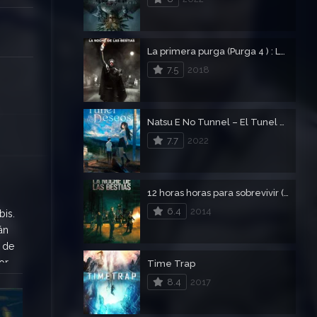
La primera purga (Purga 4 ) : La noche de las bestias
7.5
2018
Natsu E No Tunnel – El Tunel de los Deseos
7.7
2022
12 horas horas para sobrevivir (Purga 2)
6.4
2014
bis.
án
s de
or
Time Trap
8.4
2017