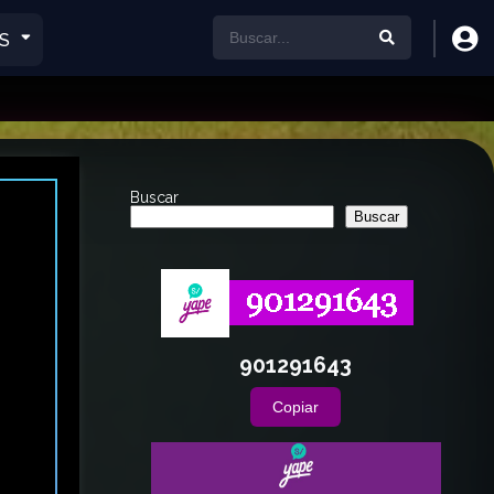
S
Buscar
Buscar
901291643
Copiar