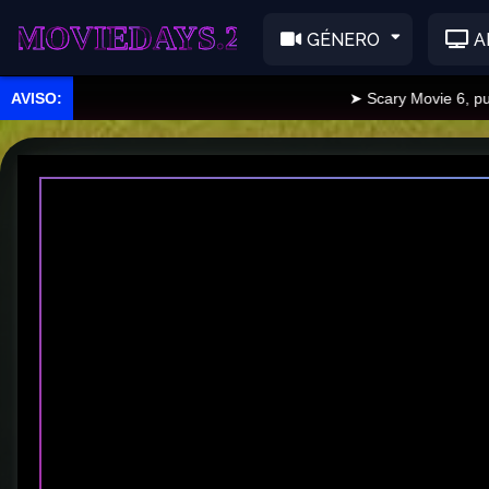
EDAYS.2
GÉNERO
A
➤ Scary Movie 6, publicad