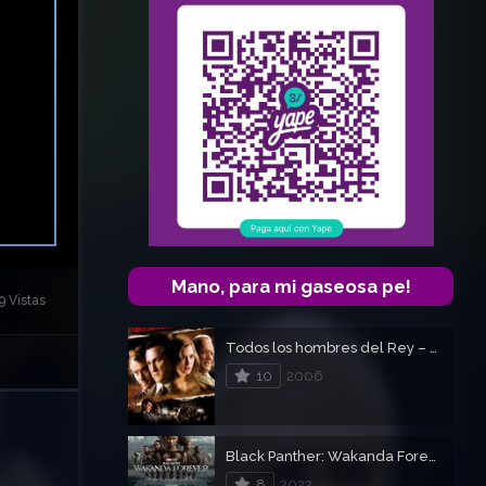
Mano, para mi gaseosa pe!
9 Vistas
Todos los hombres del Rey – All the King’s Men
10
2006
Black Panther: Wakanda Forever – Pantera Negra 2
8
2022