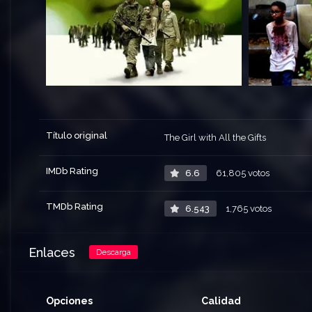
Título original
The Girl with All the Gifts
IMDb Rating
6.6
61,805 votos
TMDb Rating
6.543
1,765 votos
Enlaces
Descarga
Opciones
Calidad