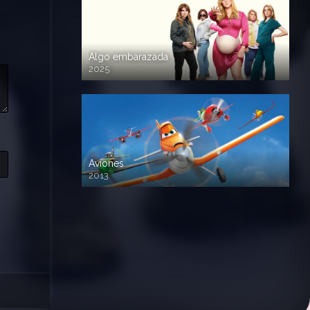
Algo embarazada
2025
720p HD
Aviones
2013
720 HD