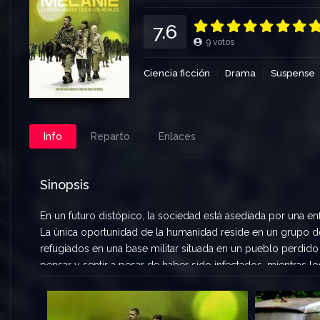
7.6
9
votos
Ciencia ficción
Drama
Suspense
Info
Reparto
Enlaces
Sinopsis
En un futuro distópico, la sociedad está asediada por una e
La única oportunidad de la humanidad reside en un grupo d
refugiados en una base militar situada en un pueblo perdido
pensar y sentir a pesar de haber sido infectados, mientras lo
encima del resto, provocando que el futuro de la raza huma